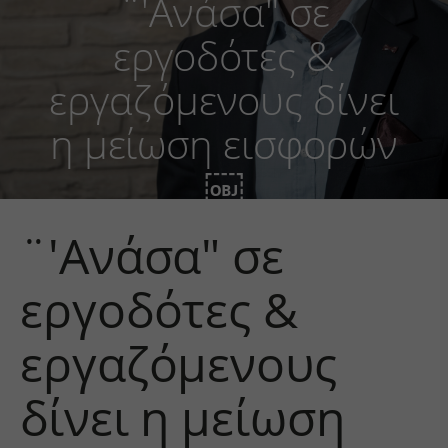
¨'Ανάσα" σε
εργοδότες &
εργαζόμενους δίνει
η μείωση εισφορών
￼
¨'Ανάσα" σε
εργοδότες &
εργαζόμενους
δίνει η μείωση