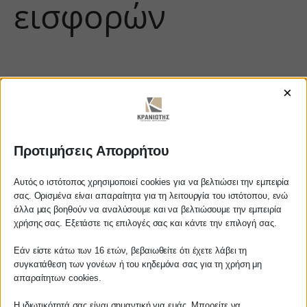
εισφορών
×
Προτιμήσεις Απορρήτου
https://www.youtube.com/watch?
Αυτός ο ιστότοπος χρησιμοποιεί cookies για να βελτιώσει την εμπειρία
σας. Ορισμένα είναι απαραίτητα για τη λειτουργία του ιστότοπου, ενώ
v=bHIuSsyMZVo
άλλα μας βοηθούν να αναλύσουμε και να βελτιώσουμε την εμπειρία
Αγαπητέ πελάτη
χρήσης σας. Εξετάστε τις επιλογές σας και κάντε την επιλογή σας.
Πριν προβείτε σε οποιαδήποτε
Εάν είστε κάτω των 16 ετών, βεβαιωθείτε ότι έχετε λάβει τη
παραγγελία υπηρεσίας από την
ΚΡΑΝΙΩΤΗΣ
συγκατάθεση των γονέων ή του κηδεμόνα σας για τη χρήση μη
ιστοσελίδα μας, παρακαλούμε
απαραίτητων cookies.
επικοινωνήστε μαζί μας είτε
ΛΟΓΙΣΤΙΚΑ - ΦΟΡΟΤΕΧΝΙΚΑ
Η ιδιωτικότητά σας είναι σημαντική για εμάς. Μπορείτε να