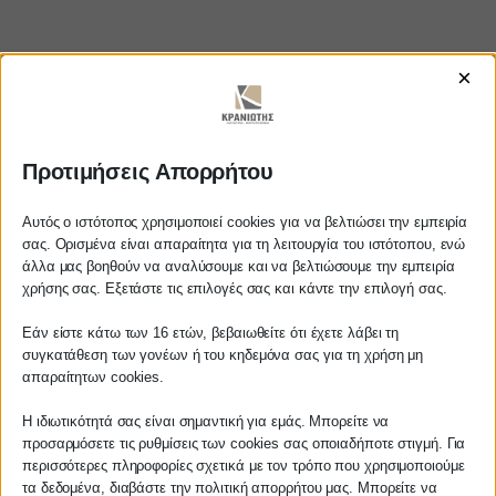
×
Προτιμήσεις Απορρήτου
https://www.youtube.com/watch?v=_31AikDwbtI
Αυτός ο ιστότοπος χρησιμοποιεί cookies για να βελτιώσει την εμπειρία
σας. Ορισμένα είναι απαραίτητα για τη λειτουργία του ιστότοπου, ενώ
άλλα μας βοηθούν να αναλύσουμε και να βελτιώσουμε την εμπειρία
Αγαπητέ πελάτη
ΚΡΑΝΙΩΤΗΣ
χρήσης σας. Εξετάστε τις επιλογές σας και κάντε την επιλογή σας.
Πριν προβείτε σε οποιαδήποτε
Εάν είστε κάτω των 16 ετών, βεβαιωθείτε ότι έχετε λάβει τη
ΛΟΓΙΣΤΙΚΑ - ΦΟΡΟΤΕΧΝΙΚΑ
παραγγελία υπηρεσίας από την
συγκατάθεση των γονέων ή του κηδεμόνα σας για τη χρήση μη
ιστοσελίδα μας, παρακαλούμε
απαραίτητων cookies.
Follow us on
επικοινωνήστε μαζί μας είτε
τηλεφωνικά στο
27210 62510-529
, είτε
Η ιδιωτικότητά σας είναι σημαντική για εμάς. Μπορείτε να
προσαρμόσετε τις ρυθμίσεις των cookies σας οποιαδήποτε στιγμή. Για
μέσω email στο
περισσότερες πληροφορίες σχετικά με τον τρόπο που χρησιμοποιούμε
info@services.kraniotis.gr
για να
τα δεδομένα, διαβάστε την πολιτική απορρήτου μας. Μπορείτε να