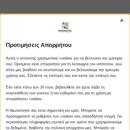
×
Προτιμήσεις Απορρήτου
https://www.youtube.com/watch?v=li-jrF_Qaak
Αυτός ο ιστότοπος χρησιμοποιεί cookies για να βελτιώσει την εμπειρία
σας. Ορισμένα είναι απαραίτητα για τη λειτουργία του ιστότοπου, ενώ
άλλα μας βοηθούν να αναλύσουμε και να βελτιώσουμε την εμπειρία
Αγαπητέ πελάτη
ΚΡΑΝΙΩΤΗΣ
χρήσης σας. Εξετάστε τις επιλογές σας και κάντε την επιλογή σας.
Πριν προβείτε σε οποιαδήποτε
Εάν είστε κάτω των 16 ετών, βεβαιωθείτε ότι έχετε λάβει τη
ΛΟΓΙΣΤΙΚΑ - ΦΟΡΟΤΕΧΝΙΚΑ
παραγγελία υπηρεσίας από την
συγκατάθεση των γονέων ή του κηδεμόνα σας για τη χρήση μη
ιστοσελίδα μας, παρακαλούμε
απαραίτητων cookies.
Follow us on
επικοινωνήστε μαζί μας είτε
τηλεφωνικά στο
27210 62510-529
, είτε
Η ιδιωτικότητά σας είναι σημαντική για εμάς. Μπορείτε να
προσαρμόσετε τις ρυθμίσεις των cookies σας οποιαδήποτε στιγμή. Για
μέσω email στο
περισσότερες πληροφορίες σχετικά με τον τρόπο που χρησιμοποιούμε
info@services.kraniotis.gr
για να
τα δεδομένα, διαβάστε την πολιτική απορρήτου μας. Μπορείτε να