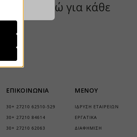
50.000 ευρώ για κάθε
ραίτητα
τη
που, αλλά
λά δεν
ρατήσεων.
ήσουμε
ΕΠΙΚΟΙΝΩΝΙΑ
ΜΕΝΟΥ
30+ 27210 62510-529
ΙΔΡΥΣΗ ΕΤΑΙΡΕΙΩΝ
ν
30+ 27210 84614
ΕΡΓΑΤΙΚΑ
ορους
30+ 27210 62063
ΔΙΑΦΗΜΙΣΗ