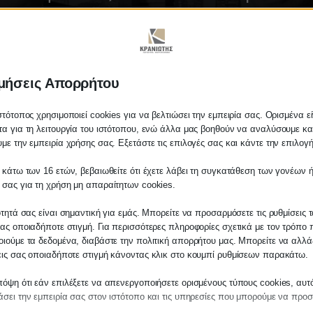
μήσεις Απορρήτου
στότοπος χρησιμοποιεί cookies για να βελτιώσει την εμπειρία σας. Ορισμένα εί
α για τη λειτουργία του ιστότοπου, ενώ άλλα μας βοηθούν να αναλύσουμε κα
με την εμπειρία χρήσης σας. Εξετάστε τις επιλογές σας και κάντε την επιλογ
 κάτω των 16 ετών, βεβαιωθείτε ότι έχετε λάβει τη συγκατάθεση των γονέων ή
λάτη
 σας για τη χρήση μη απαραίτητων cookies.
ίτε σε οποιαδήποτε παραγγελία υπηρεσίας
ότητά σας είναι σημαντική για εμάς. Μπορείτε να προσαρμόσετε τις ρυθμίσεις 
μας, παρακαλούμε επικοινωνήστε μαζί μας 
ας οποιαδήποτε στιγμή. Για περισσότερες πληροφορίες σχετικά με τον τρόπο 
 στο
27210 62510-529
, είτε μέσω email στο
ιούμε τα δεδομένα, διαβάστε την πολιτική απορρήτου μας. Μπορείτε να αλλάξ
εις σας οποιαδήποτε στιγμή κάνοντας κλικ στο κουμπί ρυθμίσεων παρακάτω.
es.kraniotis.gr
για να επιβεβαιώσουμε εά
 την υπόθεση σας.
όψη ότι εάν επιλέξετε να απενεργοποιήσετε ορισμένους τύπους cookies, αυτ
κέτο στήριξης για τους π
σει την εμπειρία σας στον ιστότοπο και τις υπηρεσίες που μπορούμε να προ
η,
Π. & Κ. Κρανιώτης