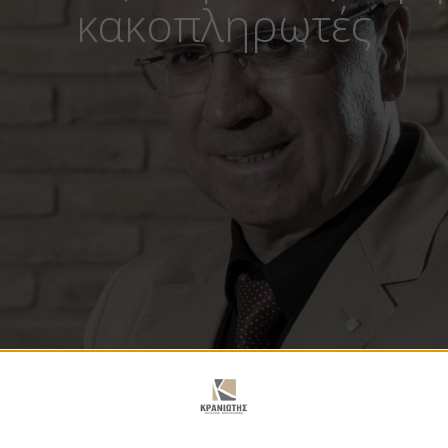
κακοπληρωτές
κός Τειρεσίας, σφίγγ