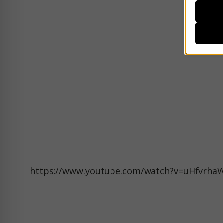
Απαι
__strip
Αυτά τ
η χρήσ
__stripe
περιορ
CONSE
mhcook
Αναλυ
js.strip
Τα στα
PHPSE
γνώσει
woocom
woocom
Μάρκε
_ga
Οι υπη
wordpre
εξατομ
_ga_*
wordpre
ιστότο
mp_*_m
wp_woo
https://www.youtube.com/watch?v=uHfvrha
sbjs_cu
Μέσα
wp-setti
_fbc
Αυτά τ
sbjs_cu
wp-setti
ενσωμα
_fbp
sbjs_fir
wp-wpml
connect