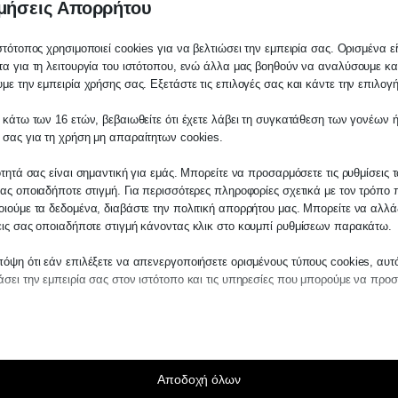
μήσεις Απορρήτου
στότοπος χρησιμοποιεί cookies για να βελτιώσει την εμπειρία σας. Ορισμένα εί
α για τη λειτουργία του ιστότοπου, ενώ άλλα μας βοηθούν να αναλύσουμε κα
με την εμπειρία χρήσης σας. Εξετάστε τις επιλογές σας και κάντε την επιλογ
 κάτω των 16 ετών, βεβαιωθείτε ότι έχετε λάβει τη συγκατάθεση των γονέων ή
λάτη
 σας για τη χρήση μη απαραίτητων cookies.
ίτε σε οποιαδήποτε παραγγελία υπηρεσίας
ότητά σας είναι σημαντική για εμάς. Μπορείτε να προσαρμόσετε τις ρυθμίσεις 
μας, παρακαλούμε επικοινωνήστε μαζί μας 
ας οποιαδήποτε στιγμή. Για περισσότερες πληροφορίες σχετικά με τον τρόπο 
 στο
27210 62510-529
, είτε μέσω email στο
ιούμε τα δεδομένα, διαβάστε την πολιτική απορρήτου μας. Μπορείτε να αλλάξ
εις σας οποιαδήποτε στιγμή κάνοντας κλικ στο κουμπί ρυθμίσεων παρακάτω.
es.kraniotis.gr
για να επιβεβαιώσουμε εά
 την υπόθεση σας.
όψη ότι εάν επιλέξετε να απενεργοποιήσετε ορισμένους τύπους cookies, αυτ
σει την εμπειρία σας στον ιστότοπο και τις υπηρεσίες που μπορούμε να προ
η,
Π. & Κ. Κρανιώτης
αίτητα
ραίτητα cookies και υπηρεσίες επιτρέπουν βασικές λειτουργίες και είναι απα
ν ορθή λειτουργία του ιστότοπου. Αυτά τα cookies και υπηρεσίες δεν απαιτούν 
άθεση του χρήστη σύμφωνα με τον GDPR.
Αποδοχή όλων