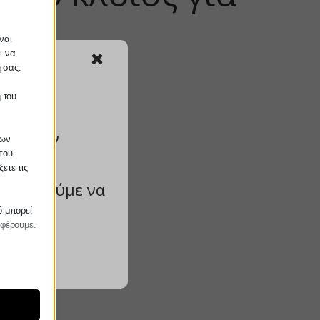
ναι
ι να
ή σας.
 του
 από την
των
είτε
που
ετε τις
ν μπορούμε να
ό μπορεί
σφέρουμε.
ραίτητα
τη