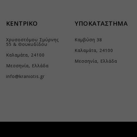
st_add
_current_language
 υπηρεσίες
oogleapis.com
 κατηγορία περιλαμβάνει όλα τα cookies, τομείς και υπηρεσίες που δεν εμπίπ
grations
.kraniotis.gr
καθορισμένες κατηγορίες ή δεν έχουν κατηγοριοποιηθεί σαφώς.
static.com
ssion
ΚΕΝΤΡΙΚΟ
ΥΠΟΚΑΤΑΣΤΗΜΑ
vices.kraniotis.gr
Εμφάνιση λεπτομερειών
cebook.com
ata
ogle.com
nt_step
Χρυσοστόμου Σμύρνης
Καμβύση 38
.google-analytics.com
55 & Θουκυδίδου
utube.com
-cookie
loudflareinsights.com
Καλαμάτα, 24100
Καλαμάτα, 24100
e_anon_id
gle-analytics.com
Μεσσηνία, Ελλάδα
Μεσσηνία, Ελλάδα
ager
ogletagmanager.com
info@kraniotis.gr
cms_checkout_form
vp_products_list
fsight.com
aidaform.com
e.aidaform.com
is-gr.themebook.cloud
is.aidaform.com