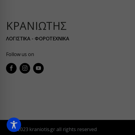
sbjs_fir
wp-wpml
Άλλες
fonts.g
Αυτή η
sbjs_mi
services
άλλες 
fonts.g
sbjs_se
ΚΡΑΝΙΩΤΗΣ
www.ser
www.fa
sbjs_ud
www.go
ΛΟΓΙΣΤΙΚΑ - ΦΟΡΟΤΕΧΝΙΚΑ
*_curre
region1
www.yo
borlabs
static.c
Follow us on
chatbas
www.goo
fileman
www.go
yith_w
yith_wr
apps.el
embed.
firebas
kraniot
© 2023 kraniotis.gr all rights reserved
kraniot