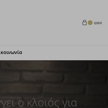
0,00
€
ικοινωνία
γει ο κλοιός για