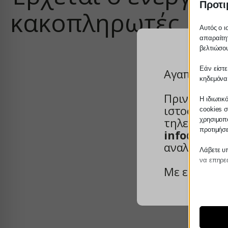
Προτι
κακοπληρωτές
Αυτός ο ι
απαραίτητ
βελτιώσου
Εάν είστε
Αγαπητέ πε
κηδεμόνα
Πριν προβε
Η ιδιωτικ
ιστοσελίδα 
cookies σ
τηλεφωνικά
χρησιμοπο
προτιμήσ
info@servic
αναλάβουμε
Λάβετε υπ
να επηρεά
Με εκτίμησ
Απαρ
Τα απα
για τη
συγκατ