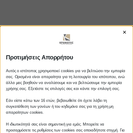
×
Προτιμήσεις Απορρήτου
https://www.youtube.com/watch?
v=HFinwCKGpeg
Αυτός ο ιστότοπος χρησιμοποιεί cookies για να βελτιώσει την εμπειρία
σας. Ορισμένα είναι απαραίτητα για τη λειτουργία του ιστότοπου, ενώ
άλλα μας βοηθούν να αναλύσουμε και να βελτιώσουμε την εμπειρία
Αγαπητέ πελάτη
χρήσης σας. Εξετάστε τις επιλογές σας και κάντε την επιλογή σας.
Πριν προβείτε σε οποιαδήποτε
ΚΡΑΝΙΩΤΗΣ
Εάν είστε κάτω των 16 ετών, βεβαιωθείτε ότι έχετε λάβει τη
παραγγελία υπηρεσίας από την
συγκατάθεση των γονέων ή του κηδεμόνα σας για τη χρήση μη
ιστοσελίδα μας, παρακαλούμε
απαραίτητων cookies.
ΛΟΓΙΣΤΙΚΑ - ΦΟΡΟΤΕΧΝΙΚΑ
επικοινωνήστε μαζί μας είτε
τηλεφωνικά στο
27210 62510-529
, είτε
Η ιδιωτικότητά σας είναι σημαντική για εμάς. Μπορείτε να
Follow us on
προσαρμόσετε τις ρυθμίσεις των cookies σας οποιαδήποτε στιγμή. Για
μέσω email στο