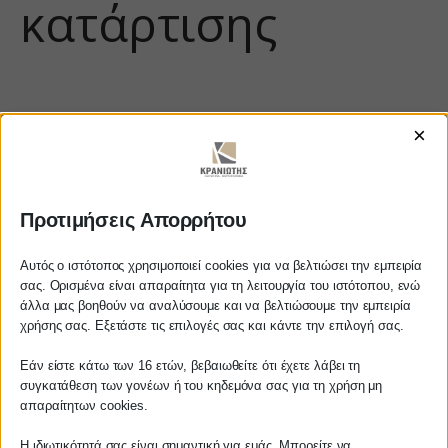
κατάρτισης
×
Προτιμήσεις Απορρήτου
https://www.youtube.com/watch?
Αυτός ο ιστότοπος χρησιμοποιεί cookies για να βελτιώσει την εμπειρία
σας. Ορισμένα είναι απαραίτητα για τη λειτουργία του ιστότοπου, ενώ
v=JAzE1mc6ALo
άλλα μας βοηθούν να αναλύσουμε και να βελτιώσουμε την εμπειρία
Αγαπητέ πελάτη
χρήσης σας. Εξετάστε τις επιλογές σας και κάντε την επιλογή σας.
Πριν προβείτε σε οποιαδήποτε
Εάν είστε κάτω των 16 ετών, βεβαιωθείτε ότι έχετε λάβει τη
παραγγελία υπηρεσίας από την
ΚΡΑΝΙΩΤΗΣ
συγκατάθεση των γονέων ή του κηδεμόνα σας για τη χρήση μη
ιστοσελίδα μας, παρακαλούμε
απαραίτητων cookies.
επικοινωνήστε μαζί μας είτε
ΛΟΓΙΣΤΙΚΑ - ΦΟΡΟΤΕΧΝΙΚΑ
Η ιδιωτικότητά σας είναι σημαντική για εμάς. Μπορείτε να