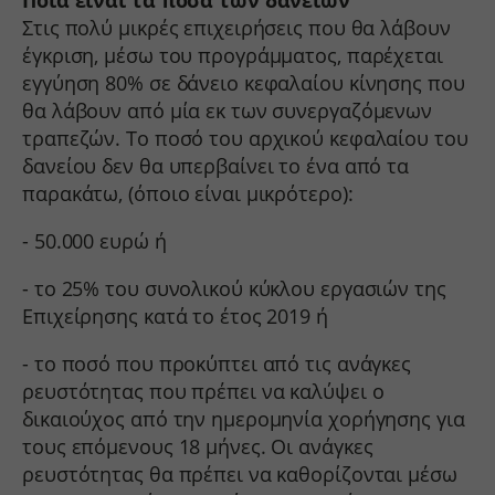
services.kraniotis.gr
connect.facebook.net
Στις πολύ μικρές επιχειρήσεις που θα λάβουν
Εμφάνιση λεπτομερειών
sbjs_first_add
www.services.kraniotis.gr
έγκριση, μέσω του προγράμματος, παρέχεται
Άλλες υπηρεσίες
sbjs_migrations
εγγύηση 80% σε δάνειο κεφαλαίου κίνησης που
fonts.googleapis.com
Αυτή η κατηγορία περιλαμβάνει όλα τα cookies, τομείς και
sbjs_session
υπηρεσίες που δεν εμπίπτουν σε άλλες καθορισμένες κατηγορίες ή
θα λάβουν από μία εκ των συνεργαζόμενων
fonts.gstatic.com
δεν έχουν κατηγοριοποιηθεί σαφώς.
sbjs_udata
τραπεζών. Το ποσό του αρχικού κεφαλαίου του
www.facebook.com
Εμφάνιση λεπτομερειών
δανείου δεν θα υπερβαίνει το ένα από τα
region1.google-analytics.com
www.google.com
παρακάτω, (όποιο είναι μικρότερο):
static.cloudflareinsights.com
*_current_step
www.youtube.com
www.google-analytics.com
- 50.000 ευρώ ή
borlabs-cookie
www.googletagmanager.com
chatbase_anon_id
- το 25% του συνολικού κύκλου εργασιών της
filemanager
Επιχείρησης κατά το έτος 2019 ή
yith_wcms_checkout_form
- το ποσό που προκύπτει από τις ανάγκες
yith_wrvp_products_list
ρευστότητας που πρέπει να καλύψει ο
apps.elfsight.com
δικαιούχος από την ημερομηνία χορήγησης για
τους επόμενους 18 μήνες. Οι ανάγκες
embed.aidaform.com
ρευστότητας θα πρέπει να καθορίζονται μέσω
firebase.aidaform.com