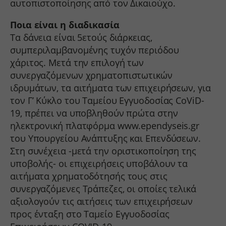
αυτοπιστοποίησης από τον Δικαιούχο.
kraniotis-gr.themebook.cloud
Ποια είναι η διαδικασία
kraniotis.aidaform.com
Τα δάνεια είναι 5ετούς διάρκειας,
kraniotis.gr
συμπεριλαμβανομένης τυχόν περιόδου
o197999.ingest.sentry.io
χάριτος. Μετά την επιλογή των
services.kraniotis.gr
συνεργαζόμενων χρηματοπιστωτικών
ιδρυμάτων, τα αιτήματα των επιχειρήσεων, για
widget.aidaform.com
τον Γ’ Κύκλο του Ταμείου Εγγυοδοσίας CoViD-
www.ethnos.gr
19, πρέπει να υποβληθούν πρώτα στην
www.gstatic.com
ηλεκτρονική πλατφόρμα www.ependyseis.gr
www.kefaloniapress.gr
του Υπουργείου Ανάπτυξης και Επενδύσεων.
Στη συνέχεια -μετά την οριστικοποίηση της
www.piraeusbank.gr
υποβολής- οι επιχειρήσεις υποβάλουν τα
αιτήματα χρηματοδότησής τους στις
συνεργαζόμενες Τράπεζες, οι οποίες τελικά
αξιολογούν τις αιτήσεις των επιχειρήσεων
προς ένταξη στο Ταμείο Εγγυοδοσίας