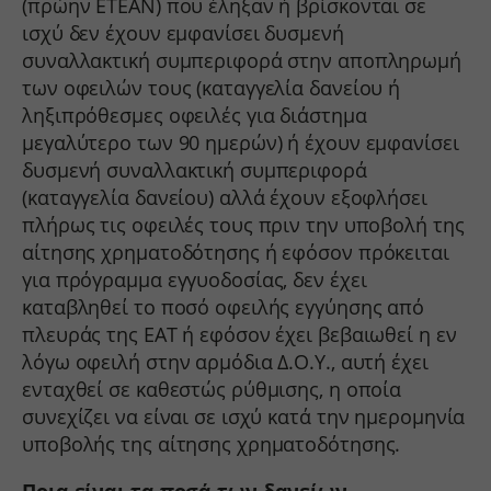
(πρώην ΕΤΕΑΝ) που έληξαν ή βρίσκονται σε
__stripe_mid
Αυτά τα cookies και υπηρεσίες είναι απαραίτητα για την ορθή
ισχύ δεν έχουν εμφανίσει δυσμενή
λειτουργία του ιστότοπου, αλλά η χρήση τους απαιτεί τη
__stripe_sid
συναλλακτική συμπεριφορά στην αποπληρωμή
συγκατάθεση του χρήστη. Αυτό μπορεί να περιλαμβάνει, αλλά δεν
των οφειλών τους (καταγγελία δανείου ή
περιορίζεται σε: πύλες πληρωμής, υπηρεσίες captcha,
CONSENT
ενσωματωμένες υπηρεσίες κρατήσεων.
ληξιπρόθεσμες οφειλές για διάστημα
mhcookie
Εμφάνιση λεπτομερειών
μεγαλύτερο των 90 ημερών) ή έχουν εμφανίσει
PHPSESSID
δυσμενή συναλλακτική συμπεριφορά
Αναλυτικά
woocommerce_cart_hash
js.stripe.com
Τα στατιστικά cookies συλλέγουν πληροφορίες χρήσης,
(καταγγελία δανείου) αλλά έχουν εξοφλήσει
επιτρέποντάς μας να αποκτήσουμε γνώσεις για το πώς
πλήρως τις οφειλές τους πριν την υποβολή της
woocommerce_items_in_cart
αλληλεπιδρούν οι επισκέπτες με τον ιστότοπό μας.
αίτησης χρηματοδότησης ή εφόσον πρόκειται
wordpress_logged_in_*
Εμφάνιση λεπτομερειών
για πρόγραμμα εγγυοδοσίας, δεν έχει
wordpress_test_cookie
Μάρκετινγκ
καταβληθεί το ποσό οφειλής εγγύησης από
_ga
Οι υπηρεσίες μάρκετινγκ χρησιμοποιούνται από διαφημιστές τρίτων
wp_woocommerce_session_*
πλευράς της ΕΑΤ ή εφόσον έχει βεβαιωθεί η εν
για να εμφανίζουν εξατομικευμένες διαφημίσεις. Το κάνουν
_ga_*
λόγω οφειλή στην αρμόδια Δ.Ο.Υ., αυτή έχει
wp-settings-*
παρακολουθώντας τους επισκέπτες σε διάφορους ιστότοπους.
mp_*_mixpanel
ενταχθεί σε καθεστώς ρύθμισης, η οποία
Εμφάνιση λεπτομερειών
wp-settings-time-*
συνεχίζει να είναι σε ισχύ κατά την ημερομηνία
sbjs_current
Μέσα
wp-wpml_current_admin_language_*
υποβολής της αίτησης χρηματοδότησης.
_fbc
Αυτά τα cookies και υπηρεσίες είναι απαραίτητα για την εμφάνιση
sbjs_current_add
wp-wpml_current_language
ορισμένων μέσων, όπως ενσωματωμένα βίντεο, χάρτες, αναρτήσεις
_fbp
sbjs_first
Ποια είναι τα ποσά των δανείων
στα κοινωνικά δίκτυα κ.λπ.