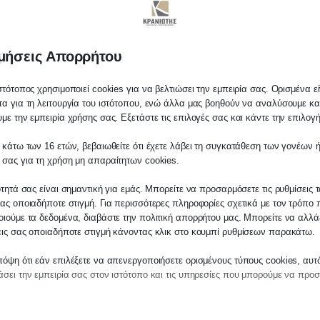
συστήματος
μήσεις Απορρήτου
στότοπος χρησιμοποιεί cookies για να βελτιώσει την εμπειρία σας. Ορισμένα εί
α για τη λειτουργία του ιστότοπου, ενώ άλλα μας βοηθούν να αναλύσουμε κα
με την εμπειρία χρήσης σας. Εξετάστε τις επιλογές σας και κάντε την επιλογ
 κάτω των 16 ετών, βεβαιωθείτε ότι έχετε λάβει τη συγκατάθεση των γονέων ή
λάτη
 σας για τη χρήση μη απαραίτητων cookies.
ίτε σε οποιαδήποτε παραγγελία υπηρεσίας
ότητά σας είναι σημαντική για εμάς. Μπορείτε να προσαρμόσετε τις ρυθμίσεις 
μας, παρακαλούμε επικοινωνήστε μαζί μας 
ας οποιαδήποτε στιγμή. Για περισσότερες πληροφορίες σχετικά με τον τρόπο 
 στο
27210 62510-529
, είτε μέσω email στο
ιούμε τα δεδομένα, διαβάστε την πολιτική απορρήτου μας. Μπορείτε να αλλάξ
εις σας οποιαδήποτε στιγμή κάνοντας κλικ στο κουμπί ρυθμίσεων παρακάτω.
es.kraniotis.gr
για να επιβεβαιώσουμε εά
 την υπόθεση σας.
όψη ότι εάν επιλέξετε να απενεργοποιήσετε ορισμένους τύπους cookies, αυτ
σει την εμπειρία σας στον ιστότοπο και τις υπηρεσίες που μπορούμε να προ
η,
Π. & Κ. Κρανιώτης
έως 25.000 ευρώ εκτός τ
αίτητα