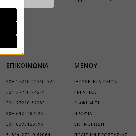
ραίτητα
τη
που, αλλά
λά δεν
ρατήσεων.
ΕΠΙΚΟΙΝΩΝΙΑ
ΜΕΝΟΥ
ήσουμε
30+ 27210 62510-529
ΙΔΡΥΣΗ ΕΤΑΙΡΕΙΩΝ
30+ 27210 84614
ΕΡΓΑΤΙΚΑ
ν
30+ 27210 62063
ΔΙΑΦΗΜΙΣΗ
ορους
30+ 6974482625
ΠΡΟΦΙΛ
30+ 6976185996
ΕΝΗΜΕΡΩΣΗ
F: 30+ 27210 62064
ΠΟΛΙΤΙΚΗ ΠΡΟΣΤΑΣΙΑΣ