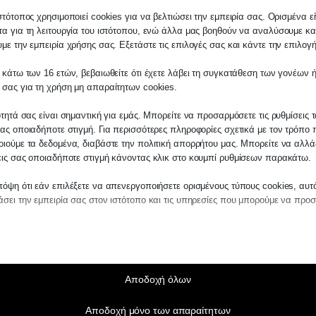
στότοπος χρησιμοποιεί cookies για να βελτιώσει την εμπειρία σας. Ορισμένα εί
α για τη λειτουργία του ιστότοπου, ενώ άλλα μας βοηθούν να αναλύσουμε κα
με την εμπειρία χρήσης σας. Εξετάστε τις επιλογές σας και κάντε την επιλογ
 κάτω των 16 ετών, βεβαιωθείτε ότι έχετε λάβει τη συγκατάθεση των γονέων ή
λάτη
 σας για τη χρήση μη απαραίτητων cookies.
ίτε σε οποιαδήποτε παραγγελία υπηρεσίας
ότητά σας είναι σημαντική για εμάς. Μπορείτε να προσαρμόσετε τις ρυθμίσεις 
μας, παρακαλούμε επικοινωνήστε μαζί μας 
ας οποιαδήποτε στιγμή. Για περισσότερες πληροφορίες σχετικά με τον τρόπο 
 στο
27210 62510-529
, είτε μέσω email στο
ιούμε τα δεδομένα, διαβάστε την πολιτική απορρήτου μας. Μπορείτε να αλλάξ
εις σας οποιαδήποτε στιγμή κάνοντας κλικ στο κουμπί ρυθμίσεων παρακάτω.
es.kraniotis.gr
για να επιβεβαιώσουμε εά
 την υπόθεση σας.
όψη ότι εάν επιλέξετε να απενεργοποιήσετε ορισμένους τύπους cookies, αυτ
σει την εμπειρία σας στον ιστότοπο και τις υπηρεσίες που μπορούμε να προ
η,
Π. & Κ. Κρανιώτης
αίτητα
ραίτητα cookies και υπηρεσίες επιτρέπουν βασικές λειτουργίες και είναι απα
ν ορθή λειτουργία του ιστότοπου. Αυτά τα cookies και υπηρεσίες δεν απαιτούν 
άθεση του χρήστη σύμφωνα με τον GDPR.
Αποδοχή όλων
Εμφάνιση λεπτομερειών
Αποδοχή μόνο των απαραίτητων