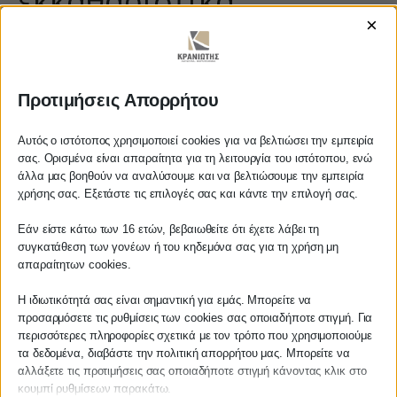
εκκαθαριστικά
×
https://www.youtube.com/watch?
v=LaCBwUaM1FI
Προτιμήσεις Απορρήτου
Αυτός ο ιστότοπος χρησιμοποιεί cookies για να βελτιώσει την εμπειρία
ΚΡΑΝΙΩΤΗΣ
σας. Ορισμένα είναι απαραίτητα για τη λειτουργία του ιστότοπου, ενώ
άλλα μας βοηθούν να αναλύσουμε και να βελτιώσουμε την εμπειρία
Αγαπητέ πελάτη
χρήσης σας. Εξετάστε τις επιλογές σας και κάντε την επιλογή σας.
ΛΟΓΙΣΤΙΚΑ - ΦΟΡΟΤΕΧΝΙΚΑ
Πριν προβείτε σε οποιαδήποτε
Εάν είστε κάτω των 16 ετών, βεβαιωθείτε ότι έχετε λάβει τη
παραγγελία υπηρεσίας από την
Follow us on
συγκατάθεση των γονέων ή του κηδεμόνα σας για τη χρήση μη
ιστοσελίδα μας, παρακαλούμε
απαραίτητων cookies.
επικοινωνήστε μαζί μας είτε
τηλεφωνικά στο
27210 62510-529
, είτε
Η ιδιωτικότητά σας είναι σημαντική για εμάς. Μπορείτε να
προσαρμόσετε τις ρυθμίσεις των cookies σας οποιαδήποτε στιγμή. Για
μέσω email στο
περισσότερες πληροφορίες σχετικά με τον τρόπο που χρησιμοποιούμε
info@services.kraniotis.gr
για να
ΚΕΝΤΡΙΚΟ
τα δεδομένα, διαβάστε την πολιτική απορρήτου μας. Μπορείτε να
επιβεβαιώσουμε εάν μπορούμε να
αλλάξετε τις προτιμήσεις σας οποιαδήποτε στιγμή κάνοντας κλικ στο
αναλάβουμε την υπόθεση σας.
κουμπί ρυθμίσεων παρακάτω.
Χρυσοστόμου Σμύρνης 55 & Θουκυδίδου