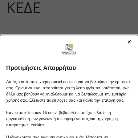
ΚΕΔΕ
×
Προτιμήσεις Απορρήτου
https://www.youtube.com/watch?
Αυτός ο ιστότοπος χρησιμοποιεί cookies για να βελτιώσει την εμπειρία
σας. Ορισμένα είναι απαραίτητα για τη λειτουργία του ιστότοπου, ενώ
v=y6yJ8cMwyFg
άλλα μας βοηθούν να αναλύσουμε και να βελτιώσουμε την εμπειρία
Αγαπητέ πελάτη
χρήσης σας. Εξετάστε τις επιλογές σας και κάντε την επιλογή σας.
Πριν προβείτε σε οποιαδήποτε
Εάν είστε κάτω των 16 ετών, βεβαιωθείτε ότι έχετε λάβει τη
παραγγελία υπηρεσίας από την
ΚΡΑΝΙΩΤΗΣ
συγκατάθεση των γονέων ή του κηδεμόνα σας για τη χρήση μη
ιστοσελίδα μας, παρακαλούμε
απαραίτητων cookies.
επικοινωνήστε μαζί μας είτε
ΛΟΓΙΣΤΙΚΑ - ΦΟΡΟΤΕΧΝΙΚΑ
Η ιδιωτικότητά σας είναι σημαντική για εμάς. Μπορείτε να