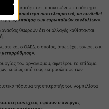
γραμμάτων κατάρτισης προκειμένου το σύστημα
που, αλλά
λά δεν
 γίνει περισσότερο αποτελεσματικό, να συνδεθεί
ρατήσεων.
αλύτερη αξιοποίηση των ευρωπαϊκών κονδυλίων».
Εργασίας θεωρούν ότι οι αλλαγές καθίστανται
ήσουμε
ή.
τε και ο ΟΑΕΔ, ο οποίος, όπως έχει τονίσει ο κ.
η μεταρρύθμιση».
ν
τουργίας του οργανισμού, αφετέρου το επίδομα
ορους
ούχων, κυρίως από τους εκπροσώπους των
οριστικό πόρισμα της επιτροπής του νομπελίστα
ν, όπως
αι στη συνέχεια, εφόσον ο άνεργος
ράμματα κατάρτισης.