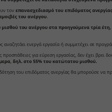
oogleapis.com
 κατηγορία περιλαμβάνει όλα τα cookies, τομείς και υπηρεσίες που δεν εμπίπ
grations
.kraniotis.gr
καθορισμένες κατηγορίες ή δεν έχουν κατηγοριοποιηθεί σαφώς.
static.com
ουν τον
επανασχεδιασμό του επιδόματος ανεργίας
ssion
vices.kraniotis.gr
Εμφάνιση λεπτομερειών
αμοιβές του ανέργου
.
cebook.com
ata
ogle.com
nt_step
.google-analytics.com
υ μισθού
του ανέργου στα προηγούμενα τρία έτη, 
utube.com
-cookie
loudflareinsights.com
e_anon_id
gle-analytics.com
ς αναζητάει ενεργά εργασία ή συμμετέχει σε προγρά
ager
ogletagmanager.com
ές προσπάθειες για εύρεση εργασίας, δεν έχει βρει δο
cms_checkout_form
μερα, δηλ. στο 55% του κατώτατου μισθού.
vp_products_list
οδότηση του επιδόματος ανεργίας θα μπορούσε να π
fsight.com
aidaform.com
e.aidaform.com
is-gr.themebook.cloud
is.aidaform.com
s.gr