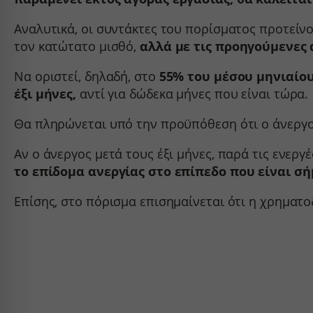
fonts.g
Αυτή η
sbjs_mi
services
άλλες 
fonts.g
Αναλυτικά, οι συντάκτες του πορίσματος προτείν
sbjs_se
www.ser
τον κατώτατο μισθό,
αλλά με τις προηγούμενες 
www.fa
sbjs_ud
www.go
*_curre
region1
Να οριστεί, δηλαδή, στο
55% του μέσου μηνιαίο
www.yo
borlabs
έξι μήνες,
αντί για δώδεκα μήνες που είναι τώρα.
static.c
chatbas
www.goo
Θα πληρώνεται υπό την προϋπόθεση ότι ο άνεργο
fileman
www.go
Αν ο άνεργος μετά τους έξι μήνες, παρά τις ενεργ
yith_w
το επίδομα ανεργίας στο επίπεδο που είναι σή
yith_wr
Επίσης, στο πόρισμα επισημαίνεται ότι η χρηματ
apps.el
embed.
firebas
kraniot
kraniot
kranioti