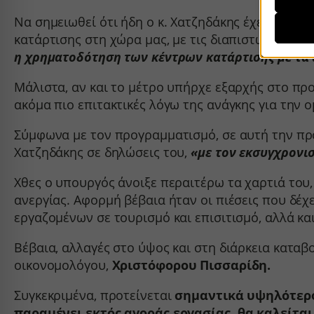
Απαι
__strip
Να σημειωθεί ότι ήδη ο κ. Χατζηδάκης έχει προα
Αυτά τ
η χρήσ
κατάρτισης στη χώρα μας, με τις διαπιστωμένες 
__stripe
περιορ
η χρηματοδότηση των κέντρων κατάρτισης με τα 
CONSE
mhcook
Μάλιστα, αν και το μέτρο υπήρχε εξαρχής στο προ
Αναλυ
js.strip
Τα στα
ακόμα πιο επιτακτικές λόγω της ανάγκης για την
PHPSE
γνώσει
woocom
Σύμφωνα με τον προγραμματισμό, σε αυτή την προσ
woocom
Χατζηδάκης σε δηλώσεις του,
«με τον εκσυγχρονι
Μάρκε
_ga
Οι υπη
wordpre
Χθες ο υπουργός άνοιξε περαιτέρω τα χαρτιά του
εξατομ
_ga_*
wordpre
ιστότο
ανεργίας. Αφορμή βέβαια ήταν οι πιέσεις που δέχ
mp_*_m
wp_woo
εργαζομένων σε τουρισμό και επισιτισμό, αλλά κα
sbjs_cu
Μέσα
wp-setti
Βέβαια, αλλαγές στο ύψος και στη διάρκεια καταβ
_fbc
Αυτά τ
sbjs_cu
wp-setti
οικονομολόγου,
Χριστόφορου Πισσαρίδη.
ενσωμα
_fbp
sbjs_fir
wp-wpml
connect
Συγκεκριμένα, προτείνεται
σημαντικά υψηλότερο
sbjs_fir
wp-wpml
Άλλες
παραμένει εκτός αγοράς εργασίας, θα καλείτ