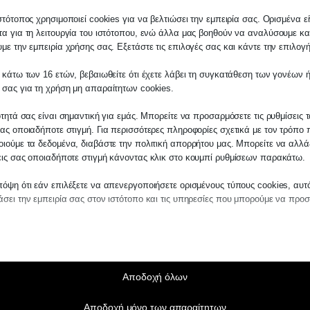
στότοπος χρησιμοποιεί cookies για να βελτιώσει την εμπειρία σας. Ορισμένα εί
α για τη λειτουργία του ιστότοπου, ενώ άλλα μας βοηθούν να αναλύσουμε κα
με την εμπειρία χρήσης σας. Εξετάστε τις επιλογές σας και κάντε την επιλογ
 κάτω των 16 ετών, βεβαιωθείτε ότι έχετε λάβει τη συγκατάθεση των γονέων ή
λάτη
 σας για τη χρήση μη απαραίτητων cookies.
τε σε οποιαδήποτε παραγγελία υπηρεσίας α
ότητά σας είναι σημαντική για εμάς. Μπορείτε να προσαρμόσετε τις ρυθμίσεις 
μας, παρακαλούμε επικοινωνήστε μαζί μας ε
ας οποιαδήποτε στιγμή. Για περισσότερες πληροφορίες σχετικά με τον τρόπο 
2510-529
, είτε μέσω email στο
ιούμε τα δεδομένα, διαβάστε την πολιτική απορρήτου μας. Μπορείτε να αλλάξ
εις σας οποιαδήποτε στιγμή κάνοντας κλικ στο κουμπί ρυθμίσεων παρακάτω.
es.kraniotis.gr
για να επιβεβαιώσουμε εάν
 την υπόθεση σας.
όψη ότι εάν επιλέξετε να απενεργοποιήσετε ορισμένους τύπους cookies, αυτ
eE
σει την εμπειρία σας στον ιστότοπο και τις υπηρεσίες που μπορούμε να προ
,
Π. & Κ. Κρανιώτης
ε ευρύτερες παρεμβάσεις στον τρόπο λειτουργίας κα
αίτητα
ωστής Χατζηδάκης
.
ραίτητα cookies και υπηρεσίες επιτρέπουν βασικές λειτουργίες και είναι απα
ν ορθή λειτουργία του ιστότοπου. Αυτά τα cookies και υπηρεσίες δεν απαιτούν 
 FM, ο νέος Υπουργός επισήμανε ότι θα δοθεί το α
άθεση του χρήστη σύμφωνα με τον GDPR.
Αποδοχή όλων
ργίας όσο και για τα προγράμματα κατάρτισης, συμ
Εμφάνιση λεπτομερειών
ας, θα αναθεωρηθεί γενικότερα και ο τρόπος με το
Αποδοχή μόνο των απαραίτητων