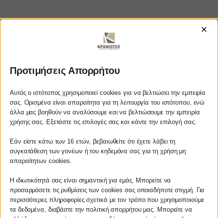
×
https://www.youtube.com/watch?
v=BcBhxDbC96k
Προτιμήσεις Απορρήτου
Αυτός ο ιστότοπος χρησιμοποιεί cookies για να βελτιώσει την εμπειρία
σας. Ορισμένα είναι απαραίτητα για τη λειτουργία του ιστότοπου, ενώ
άλλα μας βοηθούν να αναλύσουμε και να βελτιώσουμε την εμπειρία
ΚΡΑΝΙΩΤΗΣ
Αγαπητέ πελάτη
χρήσης σας. Εξετάστε τις επιλογές σας και κάντε την επιλογή σας.
Πριν προβείτε σε οποιαδήποτε
ΛΟΓΙΣΤΙΚΑ - ΦΟΡΟΤΕΧΝΙΚΑ
Εάν είστε κάτω των 16 ετών, βεβαιωθείτε ότι έχετε λάβει τη
παραγγελία υπηρεσίας από την
συγκατάθεση των γονέων ή του κηδεμόνα σας για τη χρήση μη
ιστοσελίδα μας, παρακαλούμε
απαραίτητων cookies.
Follow us on
επικοινωνήστε μαζί μας είτε
τηλεφωνικά στο
27210 62510-529
, είτε
Η ιδιωτικότητά σας είναι σημαντική για εμάς. Μπορείτε να
προσαρμόσετε τις ρυθμίσεις των cookies σας οποιαδήποτε στιγμή. Για
μέσω email στο
περισσότερες πληροφορίες σχετικά με τον τρόπο που χρησιμοποιούμε
info@services.kraniotis.gr
για να
τα δεδομένα, διαβάστε την πολιτική απορρήτου μας. Μπορείτε να
επιβεβαιώσουμε εάν μπορούμε να