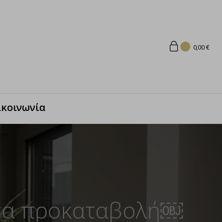
0,00
€
ικοινωνία
τέα προκαταβολή￼