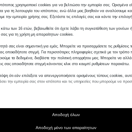
στότοπος χρησιμοποιεί cookies για να βελτιώσει την εμπειρία σας. Ορισμένα εί
α για τη λειτουργία του ιστότοπου, ενώ άλλα μας βοηθούν να αναλύσουμε κα
με την εμπειρία χρήσης σας. Εξετάστε τις επιλογές σας και κάντε την επιλογ
 κάτω των 16 ετών, βεβαιωθείτε ότι έχετε λάβει τη συγκατάθεση των γονέων ή
λάτη
 σας για τη χρήση μη απαραίτητων cookies.
ίτε σε οποιαδήποτε παραγγελία υπηρεσίας
ότητά σας είναι σημαντική για εμάς. Μπορείτε να προσαρμόσετε τις ρυθμίσεις 
μας, παρακαλούμε επικοινωνήστε μαζί μας 
ας οποιαδήποτε στιγμή. Για περισσότερες πληροφορίες σχετικά με τον τρόπο 
 στο
27210 62510-529
, είτε μέσω email στο
ιούμε τα δεδομένα, διαβάστε την πολιτική απορρήτου μας. Μπορείτε να αλλάξ
εις σας οποιαδήποτε στιγμή κάνοντας κλικ στο κουμπί ρυθμίσεων παρακάτω.
es.kraniotis.gr
για να επιβεβαιώσουμε εά
 την υπόθεση σας.
όψη ότι εάν επιλέξετε να απενεργοποιήσετε ορισμένους τύπους cookies, αυτ
σει την εμπειρία σας στον ιστότοπο και τις υπηρεσίες που μπορούμε να προ
η,
Π. & Κ. Κρανιώτης
αίτητα
ραίτητα cookies και υπηρεσίες επιτρέπουν βασικές λειτουργίες και είναι απα
ν ορθή λειτουργία του ιστότοπου. Αυτά τα cookies και υπηρεσίες δεν απαιτούν 
άθεση του χρήστη σύμφωνα με τον GDPR.
Αποδοχή όλων
Εμφάνιση λεπτομερειών
Αποδοχή μόνο των απαραίτητων
τούμενα