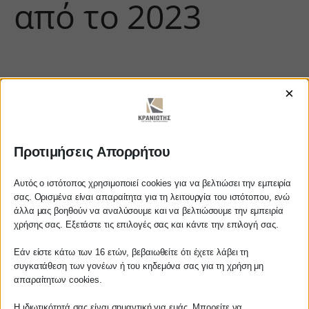
από το 2023
×
Προτιμήσεις Απορρήτου
https://www.youtube.com/watch?
Αυτός ο ιστότοπος χρησιμοποιεί cookies για να βελτιώσει την εμπειρία
σας. Ορισμένα είναι απαραίτητα για τη λειτουργία του ιστότοπου, ενώ
v=aKvG33Lb0bk
άλλα μας βοηθούν να αναλύσουμε και να βελτιώσουμε την εμπειρία
Αγαπητέ πελάτη
χρήσης σας. Εξετάστε τις επιλογές σας και κάντε την επιλογή σας.
Πριν προβείτε σε οποιαδήποτε
Εάν είστε κάτω των 16 ετών, βεβαιωθείτε ότι έχετε λάβει τη
παραγγελία υπηρεσίας από την
ΚΡΑΝΙΩΤΗΣ
συγκατάθεση των γονέων ή του κηδεμόνα σας για τη χρήση μη
ιστοσελίδα μας, παρακαλούμε
απαραίτητων cookies.
επικοινωνήστε μαζί μας είτε
ΛΟΓΙΣΤΙΚΑ - ΦΟΡΟΤΕΧΝΙΚΑ
Η ιδιωτικότητά σας είναι σημαντική για εμάς. Μπορείτε να