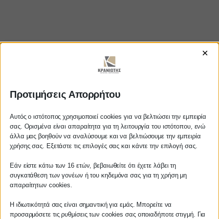
×
Προτιμήσεις Απορρήτου
https://www.youtube.com/watch?
v=dCMSAihP5OM
Αυτός ο ιστότοπος χρησιμοποιεί cookies για να βελτιώσει την εμπειρία
σας. Ορισμένα είναι απαραίτητα για τη λειτουργία του ιστότοπου, ενώ
άλλα μας βοηθούν να αναλύσουμε και να βελτιώσουμε την εμπειρία
Αγαπητέ πελάτη
χρήσης σας. Εξετάστε τις επιλογές σας και κάντε την επιλογή σας.
Πριν προβείτε σε οποιαδήποτε
ΚΡΑΝΙΩΤΗΣ
Εάν είστε κάτω των 16 ετών, βεβαιωθείτε ότι έχετε λάβει τη
παραγγελία υπηρεσίας από την
συγκατάθεση των γονέων ή του κηδεμόνα σας για τη χρήση μη
ιστοσελίδα μας, παρακαλούμε
απαραίτητων cookies.
ΛΟΓΙΣΤΙΚΑ - ΦΟΡΟΤΕΧΝΙΚΑ
επικοινωνήστε μαζί μας είτε
τηλεφωνικά στο
27210 62510-529
, είτε
Η ιδιωτικότητά σας είναι σημαντική για εμάς. Μπορείτε να
Follow us on
προσαρμόσετε τις ρυθμίσεις των cookies σας οποιαδήποτε στιγμή. Για
μέσω email στο