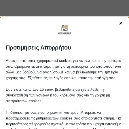
×
https://www.youtube.com/watch?
Προτιμήσεις Απορρήτου
v=UVr5rsS_RQo
Αυτός ο ιστότοπος χρησιμοποιεί cookies για να βελτιώσει την εμπειρία
σας. Ορισμένα είναι απαραίτητα για τη λειτουργία του ιστότοπου, ενώ
άλλα μας βοηθούν να αναλύσουμε και να βελτιώσουμε την εμπειρία
Αγαπητέ πελάτη
χρήσης σας. Εξετάστε τις επιλογές σας και κάντε την επιλογή σας.
ΚΡΑΝΙΩΤΗΣ
Πριν προβείτε σε οποιαδήποτε
Εάν είστε κάτω των 16 ετών, βεβαιωθείτε ότι έχετε λάβει τη
παραγγελία υπηρεσίας από την
ΛΟΓΙΣΤΙΚΑ - ΦΟΡΟΤΕΧΝΙΚΑ
συγκατάθεση των γονέων ή του κηδεμόνα σας για τη χρήση μη
ιστοσελίδα μας, παρακαλούμε
απαραίτητων cookies.
επικοινωνήστε μαζί μας είτε
Follow us on
τηλεφωνικά στο
27210 62510-529
, είτε
Η ιδιωτικότητά σας είναι σημαντική για εμάς. Μπορείτε να
προσαρμόσετε τις ρυθμίσεις των cookies σας οποιαδήποτε στιγμή. Για
μέσω email στο
περισσότερες πληροφορίες σχετικά με τον τρόπο που χρησιμοποιούμε
info@services.kraniotis.gr
για να