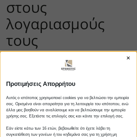
στους
λογαριασμούς
τους
×
Προτιμήσεις Απορρήτου
Αυτός ο ιστότοπος χρησιμοποιεί cookies για να βελτιώσει την εμπειρία
σας. Ορισμένα είναι απαραίτητα για τη λειτουργία του ιστότοπου, ενώ
άλλα μας βοηθούν να αναλύσουμε και να βελτιώσουμε την εμπειρία
Αγαπητέ πελάτη
https://www.youtube.com/watch?
χρήσης σας. Εξετάστε τις επιλογές σας και κάντε την επιλογή σας.
v=9OXjTQbb5vo
Πριν προβείτε σε οποιαδήποτε
Εάν είστε κάτω των 16 ετών, βεβαιωθείτε ότι έχετε λάβει τη
παραγγελία υπηρεσίας από την
συγκατάθεση των γονέων ή του κηδεμόνα σας για τη χρήση μη