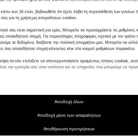
 κάτω των 16 ετών, βεβαιωθείτε ότι έχετε λάβει τη συγκατάθεση των γονέων ή
λάτη
 σας για τη χρήση μη απαραίτητων cookies.
τε σε οποιαδήποτε παραγγελία υπηρεσίας α
ότητά σας είναι σημαντική για εμάς. Μπορείτε να προσαρμόσετε τις ρυθμίσεις 
μας, παρακαλούμε επικοινωνήστε μαζί μας ε
ας οποιαδήποτε στιγμή. Για περισσότερες πληροφορίες σχετικά με τον τρόπο 
2510-529
, είτε μέσω email στο
ιούμε τα δεδομένα, διαβάστε την πολιτική απορρήτου μας. Μπορείτε να αλλάξ
εις σας οποιαδήποτε στιγμή κάνοντας κλικ στο κουμπί ρυθμίσεων παρακάτω.
es.kraniotis.gr
για να επιβεβαιώσουμε εάν
 την υπόθεση σας.
όψη ότι εάν επιλέξετε να απενεργοποιήσετε ορισμένους τύπους cookies, αυτ
σει την εμπειρία σας στον ιστότοπο και τις υπηρεσίες που μπορούμε να προ
,
Π. & Κ. Κρανιώτης
αίτητα
ραίτητα cookies και υπηρεσίες επιτρέπουν βασικές λειτουργίες και είναι απα
ν ορθή λειτουργία του ιστότοπου. Αυτά τα cookies και υπηρεσίες δεν απαιτούν 
άθεση του χρήστη σύμφωνα με τον GDPR.
Αποδοχή όλων
Εμφάνιση λεπτομερειών
Αποδοχή μόνο των απαραίτητων
τούμενα
e_mid
α cookies και υπηρεσίες είναι απαραίτητα για την ορθή λειτουργία του ιστότο
Αποθήκευση προτιμήσεων
η τους απαιτεί τη συγκατάθεση του χρήστη. Αυτό μπορεί να περιλαμβάνει, αλ
_sid
ίζεται σε: πύλες πληρωμής, υπηρεσίες captcha, ενσωματωμένες υπηρεσίες κ