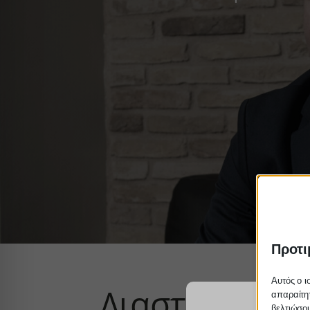
Προτι
Αυτός ο ι
Διασταυρώσει
απαραίτητ
βελτιώσου