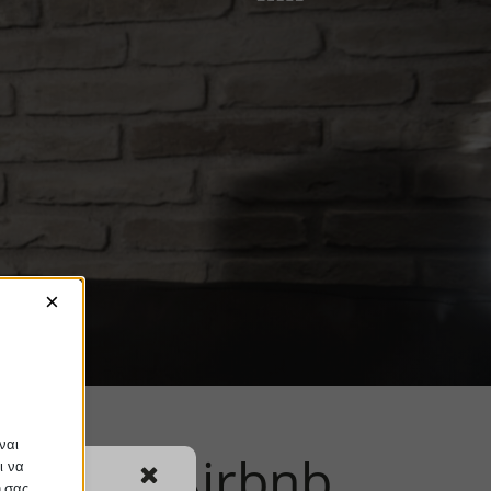
×
ναι
λώσεων Airbnb
ι να
ή σας.