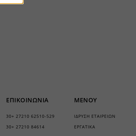
ήσουμε
ν
ορους
ν, όπως
ΕΠΙΚΟΙΝΩΝΙΑ
ΜΕΝΟΥ
30+ 27210 62510-529
ΙΔΡΥΣΗ ΕΤΑΙΡΕΙΩΝ
τουν σε
30+ 27210 84614
ΕΡΓΑΤΙΚΑ