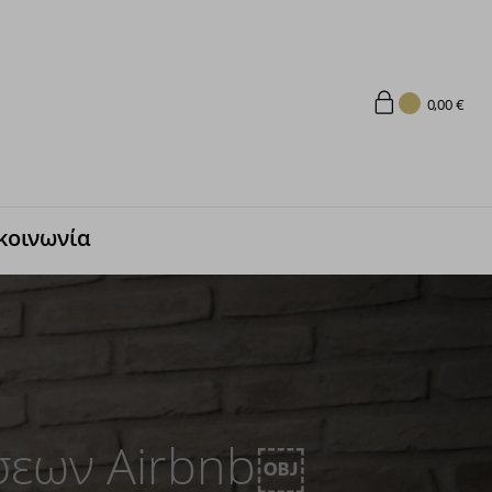
0,00
€
κοινωνία
σεων Airbnb￼