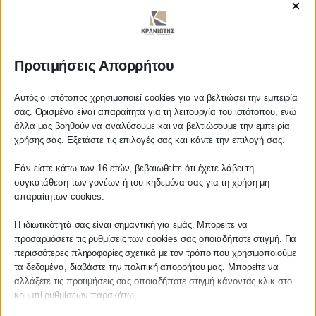
×
https://www.youtube.com/watch?
v=dZvqLe1nDbU
Προτιμήσεις Απορρήτου
ΚΡΑΝΙΩΤΗΣ
Αυτός ο ιστότοπος χρησιμοποιεί cookies για να βελτιώσει την εμπειρία
σας. Ορισμένα είναι απαραίτητα για τη λειτουργία του ιστότοπου, ενώ
άλλα μας βοηθούν να αναλύσουμε και να βελτιώσουμε την εμπειρία
ΛΟΓΙΣΤΙΚΑ - ΦΟΡΟΤΕΧΝΙΚΑ
Αγαπητέ πελάτη
χρήσης σας. Εξετάστε τις επιλογές σας και κάντε την επιλογή σας.
Πριν προβείτε σε οποιαδήποτε
Follow us on
Εάν είστε κάτω των 16 ετών, βεβαιωθείτε ότι έχετε λάβει τη
παραγγελία υπηρεσίας από την
συγκατάθεση των γονέων ή του κηδεμόνα σας για τη χρήση μη
ιστοσελίδα μας, παρακαλούμε
απαραίτητων cookies.
επικοινωνήστε μαζί μας είτε
τηλεφωνικά στο
27210 62510-529
, είτε
Η ιδιωτικότητά σας είναι σημαντική για εμάς. Μπορείτε να
προσαρμόσετε τις ρυθμίσεις των cookies σας οποιαδήποτε στιγμή. Για
μέσω email στο
ΚΕΝΤΡΙΚΟ
περισσότερες πληροφορίες σχετικά με τον τρόπο που χρησιμοποιούμε
info@services.kraniotis.gr
για να
τα δεδομένα, διαβάστε την πολιτική απορρήτου μας. Μπορείτε να
επιβεβαιώσουμε εάν μπορούμε να
αλλάξετε τις προτιμήσεις σας οποιαδήποτε στιγμή κάνοντας κλικ στο
Χρυσοστόμου Σμύρνης 55 & Θουκυδίδου
αναλάβουμε την υπόθεση σας.
κουμπί ρυθμίσεων παρακάτω.
Καλαμάτα, 24100