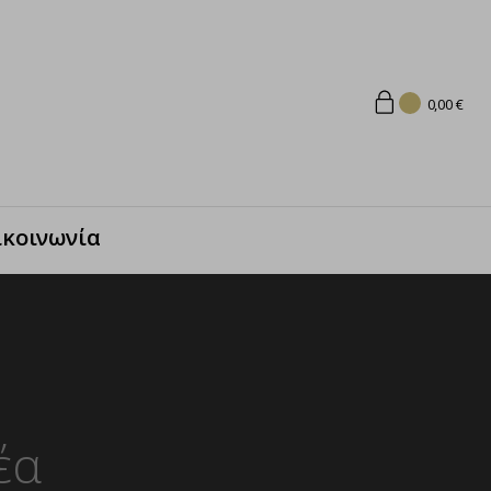
0,00
€
ικοινωνία
έα