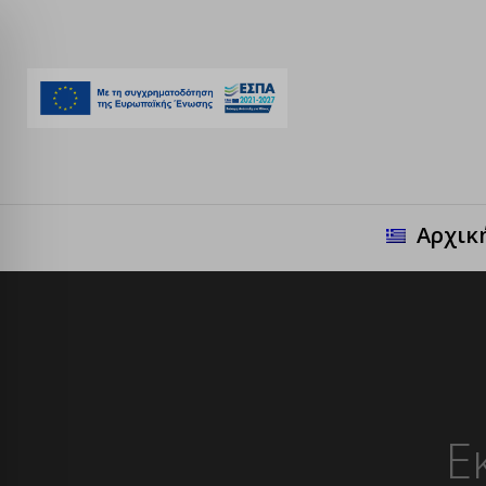
Αρχικ
Ε