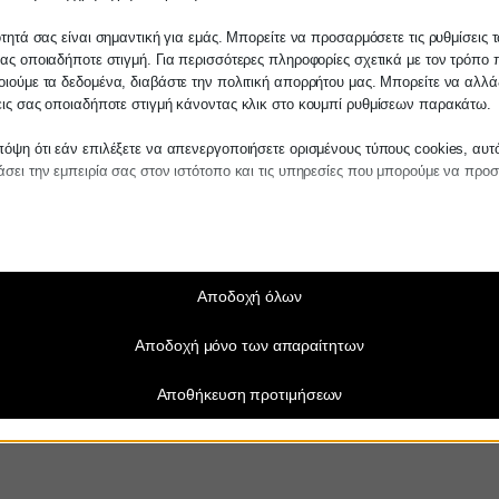
ίτε σε οποιαδήποτε παραγγελία υπηρεσίας
ότητά σας είναι σημαντική για εμάς. Μπορείτε να προσαρμόσετε τις ρυθμίσεις 
μας, παρακαλούμε επικοινωνήστε μαζί μας 
ας οποιαδήποτε στιγμή. Για περισσότερες πληροφορίες σχετικά με τον τρόπο 
 στο
27210 62510-529
, είτε μέσω email στο
ιούμε τα δεδομένα, διαβάστε την πολιτική απορρήτου μας. Μπορείτε να αλλάξ
εις σας οποιαδήποτε στιγμή κάνοντας κλικ στο κουμπί ρυθμίσεων παρακάτω.
es.kraniotis.gr
για να επιβεβαιώσουμε εά
 την υπόθεση σας.
όψη ότι εάν επιλέξετε να απενεργοποιήσετε ορισμένους τύπους cookies, αυτ
σει την εμπειρία σας στον ιστότοπο και τις υπηρεσίες που μπορούμε να προ
η,
Π. & Κ. Κρανιώτης
αίτητα
ραίτητα cookies και υπηρεσίες επιτρέπουν βασικές λειτουργίες και είναι απα
ν ορθή λειτουργία του ιστότοπου. Αυτά τα cookies και υπηρεσίες δεν απαιτούν 
άθεση του χρήστη σύμφωνα με τον GDPR.
Αποδοχή όλων
Εμφάνιση λεπτομερειών
Αποδοχή μόνο των απαραίτητων
τούμενα
e_mid
α cookies και υπηρεσίες είναι απαραίτητα για την ορθή λειτουργία του ιστότο
Αποθήκευση προτιμήσεων
η τους απαιτεί τη συγκατάθεση του χρήστη. Αυτό μπορεί να περιλαμβάνει, αλ
_sid
ίζεται σε: πύλες πληρωμής, υπηρεσίες captcha, ενσωματωμένες υπηρεσίες κ
NT
Εμφάνιση λεπτομερειών
ie
τικά