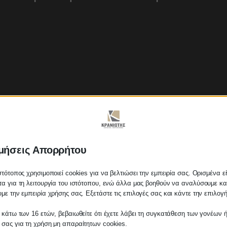
μήσεις Απορρήτου
στότοπος χρησιμοποιεί cookies για να βελτιώσει την εμπειρία σας. Ορισμένα εί
α για τη λειτουργία του ιστότοπου, ενώ άλλα μας βοηθούν να αναλύσουμε κα
με την εμπειρία χρήσης σας. Εξετάστε τις επιλογές σας και κάντε την επιλογ
ων μέτρων στήριξης και το
 κάτω των 16 ετών, βεβαιωθείτε ότι έχετε λάβει τη συγκατάθεση των γονέων ή
λάτη
 σας για τη χρήση μη απαραίτητων cookies.