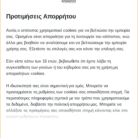
Προτιμήσεις Απορρήτου
ΚΡΑΝΙΩΤΗΣ
Αυτός ο ιστότοπος χρησιμοποιεί cookies για να βελτιώσει την εμπειρία
ΛΟΓΙΣΤΙΚΑ - ΦΟΡΟΤΕΧΝΙΚΑ
σας. Ορισμένα είναι απαραίτητα για τη λειτουργία του ιστότοπου, ενώ
άλλα μας βοηθούν να αναλύσουμε και να βελτιώσουμε την εμπειρία
Αγαπητέ πελάτη
Follow us on
χρήσης σας. Εξετάστε τις επιλογές σας και κάντε την επιλογή σας.
Πριν προβείτε σε οποιαδήποτε
Εάν είστε κάτω των 16 ετών, βεβαιωθείτε ότι έχετε λάβει τη
παραγγελία υπηρεσίας από την
συγκατάθεση των γονέων ή του κηδεμόνα σας για τη χρήση μη
ιστοσελίδα μας, παρακαλούμε
απαραίτητων cookies.
επικοινωνήστε μαζί μας είτε
ΚΕΝΤΡΙΚΟ
τηλεφωνικά στο
27210 62510-529
, είτε
Η ιδιωτικότητά σας είναι σημαντική για εμάς. Μπορείτε να
προσαρμόσετε τις ρυθμίσεις των cookies σας οποιαδήποτε στιγμή. Για
μέσω email στο
περισσότερες πληροφορίες σχετικά με τον τρόπο που χρησιμοποιούμε
info@services.kraniotis.gr
για να
Χρυσοστόμου Σμύρνης 55 & Θουκυδίδου
τα δεδομένα, διαβάστε την πολιτική απορρήτου μας. Μπορείτε να
επιβεβαιώσουμε εάν μπορούμε να
Καλαμάτα, 24100
αλλάξετε τις προτιμήσεις σας οποιαδήποτε στιγμή κάνοντας κλικ στο
αναλάβουμε την υπόθεση σας.
κουμπί ρυθμίσεων παρακάτω.
Μεσσηνία, Ελλάδα
Με εκτίμηση,
Π. & Κ. Κρανιώτης
Λάβετε υπόψη ότι εάν επιλέξετε να απενεργοποιήσετε ορισμένους
info@kraniotis.gr
τύπους cookies, αυτό μπορεί να επηρεάσει την εμπειρία σας στον