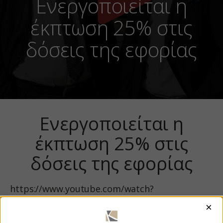
Ενεργοποιείται η
έκπτωση 25% στις
δόσεις της εφορίας
Ενεργοποιείται η
έκπτωση 25% στις
δόσεις της εφορίας
https://www.youtube.com/watch?
v=lpUqOuZFktU
×