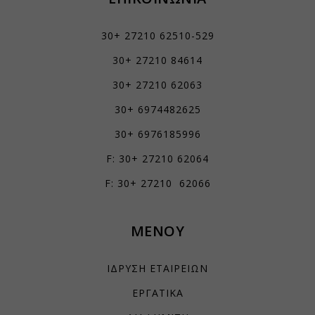
apps.elfsight.com
embed.aidaform.com
30+ 27210 62510-529
firebase.aidaform.com
30+ 27210 84614
kraniotis-gr.themebook.cloud
30+ 27210 62063
kraniotis.aidaform.com
30+ 6974482625
kraniotis.gr
30+ 6976185996
o197999.ingest.sentry.io
F: 30+ 27210 62064
services.kraniotis.gr
widget.aidaform.com
F: 30+ 27210 62066
www.ethnos.gr
www.gstatic.com
ΜΕΝΟΥ
www.kefaloniapress.gr
www.piraeusbank.gr
ΙΔΡΥΣΗ ΕΤΑΙΡΕΙΩΝ
ΕΡΓΑΤΙΚΑ