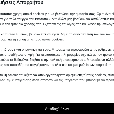
μήσεις Απορρήτου
ικών συσκευών
στότοπος χρησιμοποιεί cookies για να βελτιώσει την εμπειρία σας. Ορισμένα εί
α για τη λειτουργία του ιστότοπου, ενώ άλλα μας βοηθούν να αναλύσουμε κα
με την εμπειρία χρήσης σας. Εξετάστε τις επιλογές σας και κάντε την επιλογ
 κάτω των 16 ετών, βεβαιωθείτε ότι έχετε λάβει τη συγκατάθεση των γονέων ή
λάτη
 σας για τη χρήση μη απαραίτητων cookies.
ίτε σε οποιαδήποτε παραγγελία υπηρεσίας
ότητά σας είναι σημαντική για εμάς. Μπορείτε να προσαρμόσετε τις ρυθμίσεις 
μας, παρακαλούμε επικοινωνήστε μαζί μας 
ας οποιαδήποτε στιγμή. Για περισσότερες πληροφορίες σχετικά με τον τρόπο 
 στο
27210 62510-529
, είτε μέσω email στο
ιούμε τα δεδομένα, διαβάστε την πολιτική απορρήτου μας. Μπορείτε να αλλάξ
εις σας οποιαδήποτε στιγμή κάνοντας κλικ στο κουμπί ρυθμίσεων παρακάτω.
es.kraniotis.gr
για να επιβεβαιώσουμε εά
 την υπόθεση σας.
όψη ότι εάν επιλέξετε να απενεργοποιήσετε ορισμένους τύπους cookies, αυτ
σει την εμπειρία σας στον ιστότοπο και τις υπηρεσίες που μπορούμε να προ
η,
Π. & Κ. Κρανιώτης
αίτητα
ραίτητα cookies και υπηρεσίες επιτρέπουν βασικές λειτουργίες και είναι απα
ν ορθή λειτουργία του ιστότοπου. Αυτά τα cookies και υπηρεσίες δεν απαιτούν 
άθεση του χρήστη σύμφωνα με τον GDPR.
Αποδοχή όλων