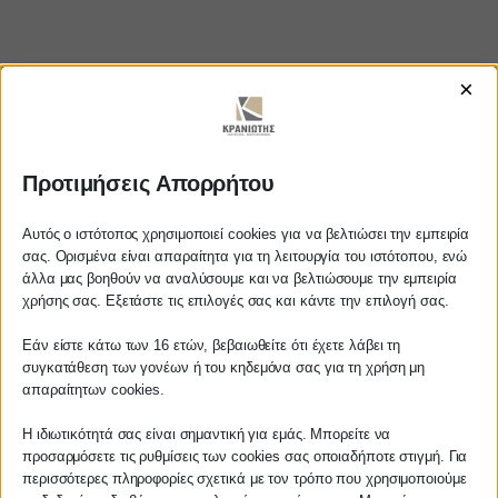
×
https://www.youtube.com/watch?
Προτιμήσεις Απορρήτου
v=kGD6HjuUFaI
Αυτός ο ιστότοπος χρησιμοποιεί cookies για να βελτιώσει την εμπειρία
σας. Ορισμένα είναι απαραίτητα για τη λειτουργία του ιστότοπου, ενώ
άλλα μας βοηθούν να αναλύσουμε και να βελτιώσουμε την εμπειρία
Αγαπητέ πελάτη
χρήσης σας. Εξετάστε τις επιλογές σας και κάντε την επιλογή σας.
ΚΡΑΝΙΩΤΗΣ
Πριν προβείτε σε οποιαδήποτε
Εάν είστε κάτω των 16 ετών, βεβαιωθείτε ότι έχετε λάβει τη
παραγγελία υπηρεσίας από την
ΛΟΓΙΣΤΙΚΑ - ΦΟΡΟΤΕΧΝΙΚΑ
συγκατάθεση των γονέων ή του κηδεμόνα σας για τη χρήση μη
ιστοσελίδα μας, παρακαλούμε
απαραίτητων cookies.
επικοινωνήστε μαζί μας είτε
Follow us on
τηλεφωνικά στο
27210 62510-529
, είτε
Η ιδιωτικότητά σας είναι σημαντική για εμάς. Μπορείτε να
προσαρμόσετε τις ρυθμίσεις των cookies σας οποιαδήποτε στιγμή. Για
μέσω email στο
περισσότερες πληροφορίες σχετικά με τον τρόπο που χρησιμοποιούμε
info@services.kraniotis.gr
για να