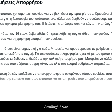
μήσεις Απορρήτου
- Πότε ξεκινούν οι α
στότοπος χρησιμοποιεί cookies για να βελτιώσει την εμπειρία σας. Ορισμένα εί
α για τη λειτουργία του ιστότοπου, ενώ άλλα μας βοηθούν να αναλύσουμε κα
με την εμπειρία χρήσης σας. Εξετάστε τις επιλογές σας και κάντε την επιλογ
 κάτω των 16 ετών, βεβαιωθείτε ότι έχετε λάβει τη συγκατάθεση των γονέων ή
λάτη
 σας για τη χρήση μη απαραίτητων cookies.
τε σε οποιαδήποτε παραγγελία υπηρεσίας α
ότητά σας είναι σημαντική για εμάς. Μπορείτε να προσαρμόσετε τις ρυθμίσεις 
μας, παρακαλούμε επικοινωνήστε μαζί μας ε
ας οποιαδήποτε στιγμή. Για περισσότερες πληροφορίες σχετικά με τον τρόπο 
2510-529
, είτε μέσω email στο
ιούμε τα δεδομένα, διαβάστε την πολιτική απορρήτου μας. Μπορείτε να αλλάξ
εις σας οποιαδήποτε στιγμή κάνοντας κλικ στο κουμπί ρυθμίσεων παρακάτω.
es.kraniotis.gr
για να επιβεβαιώσουμε εάν
 την υπόθεση σας.
όψη ότι εάν επιλέξετε να απενεργοποιήσετε ορισμένους τύπους cookies, αυτ
σει την εμπειρία σας στον ιστότοπο και τις υπηρεσίες που μπορούμε να προ
,
Π. & Κ. Κρανιώτης
αίτητα
ραίτητα cookies και υπηρεσίες επιτρέπουν βασικές λειτουργίες και είναι απα
ν ορθή λειτουργία του ιστότοπου. Αυτά τα cookies και υπηρεσίες δεν απαιτούν 
άθεση του χρήστη σύμφωνα με τον GDPR.
Αποδοχή όλων