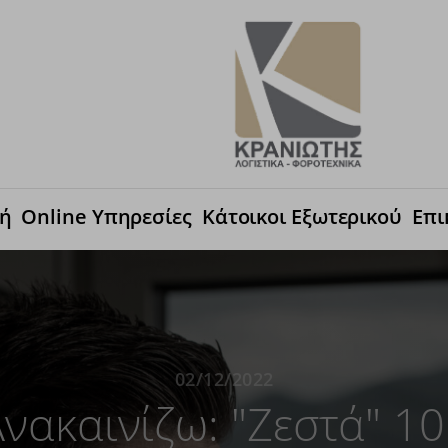
κή
Online Υπηρεσίες
Κάτοικοι Εξωτερικού
Επι
02/12/2022
νακαινίζω: "Ζεστά" 10