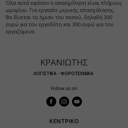
Όλα αυτά εφόσον η απασχόληση είναι πλήρους
embed.aidaform.com
ωραρίου. Για εργασία μερικής απασχόλησης,
firebase.aidaform.com
θα δίνεται το ήμισυ του ποσού, δηλαδή 300
kraniotis-gr.themebook.cloud
ευρώ για τον εργοδότη και 300 ευρώ για τον
kraniotis.aidaform.com
εργαζόμενο.
kraniotis.gr
o197999.ingest.sentry.io
services.kraniotis.gr
ΚΡΑΝΙΩΤΗΣ
widget.aidaform.com
ΛΟΓΙΣΤΙΚΑ - ΦΟΡΟΤΕΧΝΙΚΑ
www.ethnos.gr
www.gstatic.com
Follow us on
www.kefaloniapress.gr
www.piraeusbank.gr
ΚΕΝΤΡΙΚΟ