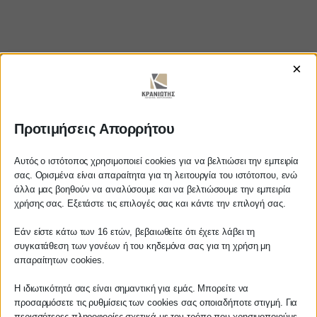
https://www.youtube.com/watch?
×
v=w9_39_YSwso
Επιδότηση 40% για επιχειρήσεις που
θα μετατρέψουν θέσεις εργασίας από
Προτιμήσεις Απορρήτου
μερικής σε πλήρους απασχόλησης
Αυτός ο ιστότοπος χρησιμοποιεί cookies για να βελτιώσει την εμπειρία
σας. Ορισμένα είναι απαραίτητα για τη λειτουργία του ιστότοπου, ενώ
άλλα μας βοηθούν να αναλύσουμε και να βελτιώσουμε την εμπειρία
Αγαπητέ πελάτη
χρήσης σας. Εξετάστε τις επιλογές σας και κάντε την επιλογή σας.
ΚΡΑΝΙΩΤΗΣ
Πριν προβείτε σε οποιαδήποτε
Εάν είστε κάτω των 16 ετών, βεβαιωθείτε ότι έχετε λάβει τη
παραγγελία υπηρεσίας από την
συγκατάθεση των γονέων ή του κηδεμόνα σας για τη χρήση μη
ΛΟΓΙΣΤΙΚΑ - ΦΟΡΟΤΕΧΝΙΚΑ
ιστοσελίδα μας, παρακαλούμε
απαραίτητων cookies.
επικοινωνήστε μαζί μας είτε
τηλεφωνικά στο
27210 62510-529
, είτε
Η ιδιωτικότητά σας είναι σημαντική για εμάς. Μπορείτε να
Follow us on
προσαρμόσετε τις ρυθμίσεις των cookies σας οποιαδήποτε στιγμή. Για
μέσω email στο
περισσότερες πληροφορίες σχετικά με τον τρόπο που χρησιμοποιούμε