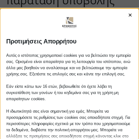
παράταση υποβολής
αιτήσεων
×
https://www.youtube.com/watch?
v=plEkH72ddPw
Προτιμήσεις Απορρήτου
Αυτός ο ιστότοπος χρησιμοποιεί cookies για να βελτιώσει την εμπειρία
σας. Ορισμένα είναι απαραίτητα για τη λειτουργία του ιστότοπου, ενώ
ΚΡΑΝΙΩΤΗΣ
άλλα μας βοηθούν να αναλύσουμε και να βελτιώσουμε την εμπειρία
Αγαπητέ πελάτη
χρήσης σας. Εξετάστε τις επιλογές σας και κάντε την επιλογή σας.
ΛΟΓΙΣΤΙΚΑ - ΦΟΡΟΤΕΧΝΙΚΑ
Πριν προβείτε σε οποιαδήποτε
Εάν είστε κάτω των 16 ετών, βεβαιωθείτε ότι έχετε λάβει τη
παραγγελία υπηρεσίας από την
συγκατάθεση των γονέων ή του κηδεμόνα σας για τη χρήση μη
Follow us on
ιστοσελίδα μας, παρακαλούμε
απαραίτητων cookies.
επικοινωνήστε μαζί μας είτε
τηλεφωνικά στο
27210 62510-529
, είτε
Η ιδιωτικότητά σας είναι σημαντική για εμάς. Μπορείτε να
προσαρμόσετε τις ρυθμίσεις των cookies σας οποιαδήποτε στιγμή. Για
μέσω email στο
περισσότερες πληροφορίες σχετικά με τον τρόπο που χρησιμοποιούμε
info@services.kraniotis.gr
για να
τα δεδομένα, διαβάστε την πολιτική απορρήτου μας. Μπορείτε να
επιβεβαιώσουμε εάν μπορούμε να
ΚΕΝΤΡΙΚΟ
αλλάξετε τις προτιμήσεις σας οποιαδήποτε στιγμή κάνοντας κλικ στο