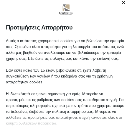
×
https://www.youtube.com/watch?
v=MOn9ka9ssxE
Προτιμήσεις Απορρήτου
ΚΡΑΝΙΩΤΗΣ
Αυτός ο ιστότοπος χρησιμοποιεί cookies για να βελτιώσει την εμπειρία
σας. Ορισμένα είναι απαραίτητα για τη λειτουργία του ιστότοπου, ενώ
άλλα μας βοηθούν να αναλύσουμε και να βελτιώσουμε την εμπειρία
ΛΟΓΙΣΤΙΚΑ - ΦΟΡΟΤΕΧΝΙΚΑ
Αγαπητέ πελάτη
χρήσης σας. Εξετάστε τις επιλογές σας και κάντε την επιλογή σας.
Πριν προβείτε σε οποιαδήποτε
Follow us on
Εάν είστε κάτω των 16 ετών, βεβαιωθείτε ότι έχετε λάβει τη
παραγγελία υπηρεσίας από την
συγκατάθεση των γονέων ή του κηδεμόνα σας για τη χρήση μη
ιστοσελίδα μας, παρακαλούμε
απαραίτητων cookies.
επικοινωνήστε μαζί μας είτε
τηλεφωνικά στο
27210 62510-529
, είτε
Η ιδιωτικότητά σας είναι σημαντική για εμάς. Μπορείτε να
προσαρμόσετε τις ρυθμίσεις των cookies σας οποιαδήποτε στιγμή. Για
μέσω email στο
ΚΕΝΤΡΙΚΟ
περισσότερες πληροφορίες σχετικά με τον τρόπο που χρησιμοποιούμε
info@services.kraniotis.gr
για να
τα δεδομένα, διαβάστε την πολιτική απορρήτου μας. Μπορείτε να
επιβεβαιώσουμε εάν μπορούμε να
αλλάξετε τις προτιμήσεις σας οποιαδήποτε στιγμή κάνοντας κλικ στο
Χρυσοστόμου Σμύρνης 55 & Θουκυδίδου
αναλάβουμε την υπόθεση σας.
κουμπί ρυθμίσεων παρακάτω.
Καλαμάτα, 24100