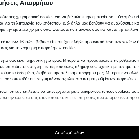
μήσεις Απορρήτου
ούνται να επιστρέ
στότοπος χρησιμοποιεί cookies για να βελτιώσει την εμπειρία σας. Ορισμένα εί
α για τη λειτουργία του ιστότοπου, ενώ άλλα μας βοηθούν να αναλύσουμε κα
με την εμπειρία χρήσης σας. Εξετάστε τις επιλογές σας και κάντε την επιλογ
 κάτω των 16 ετών, βεβαιωθείτε ότι έχετε λάβει τη συγκατάθεση των γονέων ή
λάτη
 σας για τη χρήση μη απαραίτητων cookies.
ίτε σε οποιαδήποτε παραγγελία υπηρεσίας
ότητά σας είναι σημαντική για εμάς. Μπορείτε να προσαρμόσετε τις ρυθμίσεις 
μας, παρακαλούμε επικοινωνήστε μαζί μας 
ας οποιαδήποτε στιγμή. Για περισσότερες πληροφορίες σχετικά με τον τρόπο 
 στο
27210 62510-529
, είτε μέσω email στο
ιούμε τα δεδομένα, διαβάστε την πολιτική απορρήτου μας. Μπορείτε να αλλάξ
εις σας οποιαδήποτε στιγμή κάνοντας κλικ στο κουμπί ρυθμίσεων παρακάτω.
es.kraniotis.gr
για να επιβεβαιώσουμε εά
 την υπόθεση σας.
όψη ότι εάν επιλέξετε να απενεργοποιήσετε ορισμένους τύπους cookies, αυτ
σει την εμπειρία σας στον ιστότοπο και τις υπηρεσίες που μπορούμε να προ
η,
Π. & Κ. Κρανιώτης
αίτητα
ραίτητα cookies και υπηρεσίες επιτρέπουν βασικές λειτουργίες και είναι απα
ν ορθή λειτουργία του ιστότοπου. Αυτά τα cookies και υπηρεσίες δεν απαιτούν 
άθεση του χρήστη σύμφωνα με τον GDPR.
Αποδοχή όλων