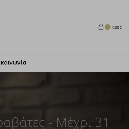
0,00
€
ικοινωνία
ραβάτες - Μέχρι 31