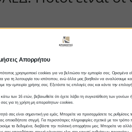
μήσεις Απορρήτου
στότοπος χρησιμοποιεί cookies για να βελτιώσει την εμπειρία σας. Ορισμένα εί
α για τη λειτουργία του ιστότοπου, ενώ άλλα μας βοηθούν να αναλύσουμε κα
με την εμπειρία χρήσης σας. Εξετάστε τις επιλογές σας και κάντε την επιλογ
 κάτω των 16 ετών, βεβαιωθείτε ότι έχετε λάβει τη συγκατάθεση των γονέων ή
λάτη
 σας για τη χρήση μη απαραίτητων cookies.
ίτε σε οποιαδήποτε παραγγελία υπηρεσίας
ότητά σας είναι σημαντική για εμάς. Μπορείτε να προσαρμόσετε τις ρυθμίσεις 
μας, παρακαλούμε επικοινωνήστε μαζί μας 
ας οποιαδήποτε στιγμή. Για περισσότερες πληροφορίες σχετικά με τον τρόπο 
 στο
27210 62510-529
, είτε μέσω email στο
ιούμε τα δεδομένα, διαβάστε την πολιτική απορρήτου μας. Μπορείτε να αλλάξ
εις σας οποιαδήποτε στιγμή κάνοντας κλικ στο κουμπί ρυθμίσεων παρακάτω.