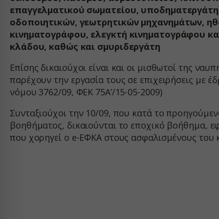
_ga
Οι υπη
επαγγελματικού σωματείου, υποδηματεργάτη,
wordpre
εξατομ
οδοποιητικών, γεωτρητικών μηχανημάτων, ηθο
_ga_*
wordpre
ιστότο
κινηματογράφου, ελεγκτή κινηματογράφου και
mp_*_m
wp_woo
κλάδου, καθώς και σμυριδεργάτη
sbjs_cu
Μέσα
wp-setti
_fbc
Αυτά τ
Επίσης δικαιούχοι είναι και οι μισθωτοί της να
sbjs_cu
wp-setti
ενσωμα
_fbp
παρέχουν την εργασία τους σε επιχειρήσεις με έδ
sbjs_fir
wp-wpml
νόμου 3762/09, ΦΕΚ 75Α’/15-05-2009)
connect
sbjs_fir
wp-wpml
Άλλες
fonts.g
Αυτή η
Συνταξιούχοι την 10/09, που κατά το προηγούμεν
sbjs_mi
services
άλλες 
βοηθήματος, δικαιούνται το εποχικό βοήθημα, εφ
fonts.g
sbjs_se
www.ser
που χορηγεί ο e-ΕΦΚΑ στους ασφαλισμένους του 
www.fa
sbjs_ud
www.go
*_curre
region1
www.yo
borlabs
static.c
chatbas
www.goo
fileman
www.go
yith_w