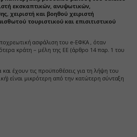
ν
ιστή εκσκαπτικών, ανυψωτικών,
ορους
ς, χειριστή και βοηθού χειριστή
μισθωτού τουριστικού και επισιτιστικού
ν, όπως
υποχρεωτική ασφάλιση του e-ΕΦΚΑ , όταν
ότερα κράτη – μέλη της ΕΕ (άρθρο 14 παρ. 1 του
τουν σε
και έχουν τις προϋποθέσεις για τη λήψη του
κή) είναι μικρότερη από την κατώτερη σύνταξη