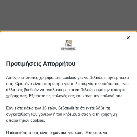
×
Προτιμήσεις Απορρήτου
https://www.youtube.com/watch?v=LRG9LoGXf-
Αυτός ο ιστότοπος χρησιμοποιεί cookies για να βελτιώσει την εμπειρία
U
σας. Ορισμένα είναι απαραίτητα για τη λειτουργία του ιστότοπου, ενώ
άλλα μας βοηθούν να αναλύσουμε και να βελτιώσουμε την εμπειρία
Αγαπητέ πελάτη
χρήσης σας. Εξετάστε τις επιλογές σας και κάντε την επιλογή σας.
Πριν προβείτε σε οποιαδήποτε
Εάν είστε κάτω των 16 ετών, βεβαιωθείτε ότι έχετε λάβει τη
ΚΡΑΝΙΩΤΗΣ
παραγγελία υπηρεσίας από την
συγκατάθεση των γονέων ή του κηδεμόνα σας για τη χρήση μη
ιστοσελίδα μας, παρακαλούμε
απαραίτητων cookies.
ΛΟΓΙΣΤΙΚΑ - ΦΟΡΟΤΕΧΝΙΚΑ
επικοινωνήστε μαζί μας είτε
τηλεφωνικά στο
27210 62510-529
, είτε
Η ιδιωτικότητά σας είναι σημαντική για εμάς. Μπορείτε να