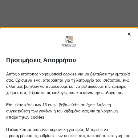
×
Προτιμήσεις Απορρήτου
https://www.youtube.com/watch?
v=HLQ08z4GStM
Αυτός ο ιστότοπος χρησιμοποιεί cookies για να βελτιώσει την εμπειρία
σας. Ορισμένα είναι απαραίτητα για τη λειτουργία του ιστότοπου, ενώ
άλλα μας βοηθούν να αναλύσουμε και να βελτιώσουμε την εμπειρία
Αγαπητέ πελάτη
χρήσης σας. Εξετάστε τις επιλογές σας και κάντε την επιλογή σας.
Πριν προβείτε σε οποιαδήποτε
ΚΡΑΝΙΩΤΗΣ
Εάν είστε κάτω των 16 ετών, βεβαιωθείτε ότι έχετε λάβει τη
παραγγελία υπηρεσίας από την
συγκατάθεση των γονέων ή του κηδεμόνα σας για τη χρήση μη
ιστοσελίδα μας, παρακαλούμε
απαραίτητων cookies.
ΛΟΓΙΣΤΙΚΑ - ΦΟΡΟΤΕΧΝΙΚΑ
επικοινωνήστε μαζί μας είτε
τηλεφωνικά στο
27210 62510-529
, είτε
Η ιδιωτικότητά σας είναι σημαντική για εμάς. Μπορείτε να
Follow us on
προσαρμόσετε τις ρυθμίσεις των cookies σας οποιαδήποτε στιγμή. Για
μέσω email στο