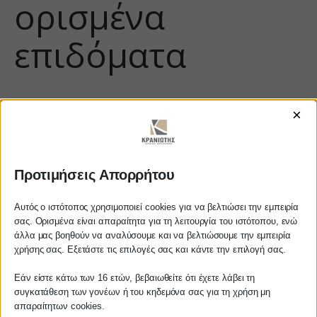
ορισμένα
επιδόματα
×
Προτιμήσεις Απορρήτου
Αυτός ο ιστότοπος χρησιμοποιεί cookies για να βελτιώσει την εμπειρία
σας. Ορισμένα είναι απαραίτητα για τη λειτουργία του ιστότοπου, ενώ
https://www.youtube.com/watch?
άλλα μας βοηθούν να αναλύσουμε και να βελτιώσουμε την εμπειρία
Αγαπητέ πελάτη
v=xzsmyF-3F-M
χρήσης σας. Εξετάστε τις επιλογές σας και κάντε την επιλογή σας.
Πριν προβείτε σε οποιαδήποτε
Εάν είστε κάτω των 16 ετών, βεβαιωθείτε ότι έχετε λάβει τη
παραγγελία υπηρεσίας από την
συγκατάθεση των γονέων ή του κηδεμόνα σας για τη χρήση μη
ιστοσελίδα μας, παρακαλούμε
απαραίτητων cookies.