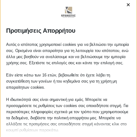
δήμους & πολεοδομία.
×
https://www.youtube.com/watch?v=-73Kx6xHwik
Προτιμήσεις Απορρήτου
Αυτός ο ιστότοπος χρησιμοποιεί cookies για να βελτιώσει την εμπειρία
ΚΡΑΝΙΩΤΗΣ
σας. Ορισμένα είναι απαραίτητα για τη λειτουργία του ιστότοπου, ενώ
άλλα μας βοηθούν να αναλύσουμε και να βελτιώσουμε την εμπειρία
Αγαπητέ πελάτη
ΛΟΓΙΣΤΙΚΑ - ΦΟΡΟΤΕΧΝΙΚΑ
χρήσης σας. Εξετάστε τις επιλογές σας και κάντε την επιλογή σας.
Πριν προβείτε σε οποιαδήποτε
Εάν είστε κάτω των 16 ετών, βεβαιωθείτε ότι έχετε λάβει τη
Follow us on
παραγγελία υπηρεσίας από την
συγκατάθεση των γονέων ή του κηδεμόνα σας για τη χρήση μη
ιστοσελίδα μας, παρακαλούμε
απαραίτητων cookies.
επικοινωνήστε μαζί μας είτε
τηλεφωνικά στο
27210 62510-529
, είτε
Η ιδιωτικότητά σας είναι σημαντική για εμάς. Μπορείτε να
προσαρμόσετε τις ρυθμίσεις των cookies σας οποιαδήποτε στιγμή. Για
μέσω email στο
ΚΕΝΤΡΙΚΟ
περισσότερες πληροφορίες σχετικά με τον τρόπο που χρησιμοποιούμε
info@services.kraniotis.gr
για να
τα δεδομένα, διαβάστε την πολιτική απορρήτου μας. Μπορείτε να
επιβεβαιώσουμε εάν μπορούμε να
αλλάξετε τις προτιμήσεις σας οποιαδήποτε στιγμή κάνοντας κλικ στο
αναλάβουμε την υπόθεση σας.
Χρυσοστόμου Σμύρνης 55 & Θουκυδίδου
κουμπί ρυθμίσεων παρακάτω.