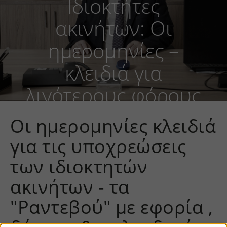
Ιδιοκτήτες
ακινήτων: Οι
ημερομηνίες –
κλειδιά για
λιγότερους φόρους
και χωρίς πρόστιμα
Οι ημερομηνίες κλειδιά
για τις υποχρεώσεις
των ιδιοκτητών
ακινήτων - τα
"Ραντεβού" με εφορία ,