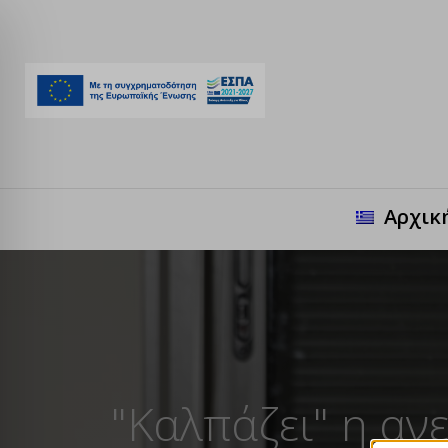
Αρχικ
"Καλπάζει" η αν