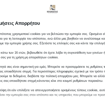
απολύσεις
μήσεις Απορρήτου
στότοπος χρησιμοποιεί cookies για να βελτιώσει την εμπειρία σας. Ορισμένα εί
α για τη λειτουργία του ιστότοπου, ενώ άλλα μας βοηθούν να αναλύσουμε κα
με την εμπειρία χρήσης σας. Εξετάστε τις επιλογές σας και κάντε την επιλογ
 κάτω των 16 ετών, βεβαιωθείτε ότι έχετε λάβει τη συγκατάθεση των γονέων ή
λάτη
 σας για τη χρήση μη απαραίτητων cookies.
ίτε σε οποιαδήποτε παραγγελία υπηρεσίας
ότητά σας είναι σημαντική για εμάς. Μπορείτε να προσαρμόσετε τις ρυθμίσεις 
μας, παρακαλούμε επικοινωνήστε μαζί μας 
ας οποιαδήποτε στιγμή. Για περισσότερες πληροφορίες σχετικά με τον τρόπο 
 στο
27210 62510-529
, είτε μέσω email στο
ιούμε τα δεδομένα, διαβάστε την πολιτική απορρήτου μας. Μπορείτε να αλλάξ
εις σας οποιαδήποτε στιγμή κάνοντας κλικ στο κουμπί ρυθμίσεων παρακάτω.
es.kraniotis.gr
για να επιβεβαιώσουμε εά
 την υπόθεση σας.
όψη ότι εάν επιλέξετε να απενεργοποιήσετε ορισμένους τύπους cookies, αυτ
σει την εμπειρία σας στον ιστότοπο και τις υπηρεσίες που μπορούμε να προ
ΊΑΣ ΑΠΌ ΤΙΣ ΑΠΟΛΎΣΕΙΣ
η,
Π. & Κ. Κρανιώτης