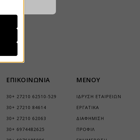
ΖΌΜΕΝΟΥΣ
ραίτητα
τη
που, αλλά
λά δεν
ρατήσεων.
ΕΠΙΚΟΙΝΩΝΙΑ
ΜΕΝΟΥ
ήσουμε
30+ 27210 62510-529
ΙΔΡΥΣΗ ΕΤΑΙΡΕΙΩΝ
30+ 27210 84614
ΕΡΓΑΤΙΚΑ
ν
ορους
30+ 27210 62063
ΔΙΑΦΗΜΙΣΗ
30+ 6974482625
ΠΡΟΦΙΛ