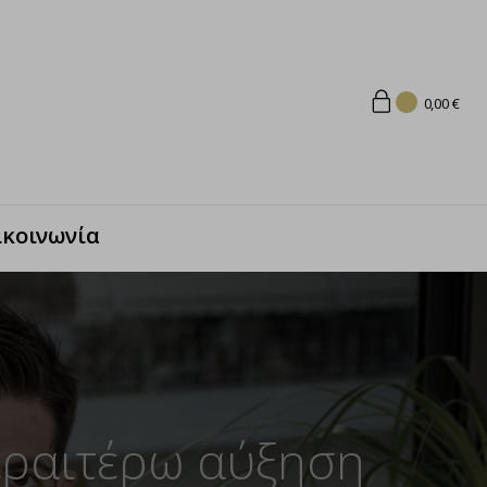
0,00
€
ικοινωνία
εραιτέρω αύξηση