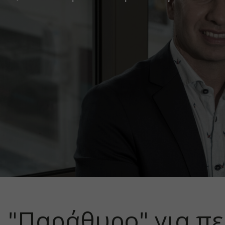
: "Παράθυρο" για π