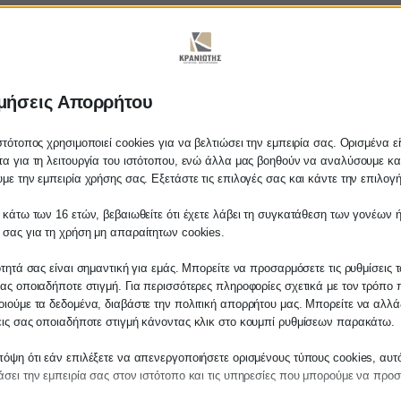
μήσεις Απορρήτου
στότοπος χρησιμοποιεί cookies για να βελτιώσει την εμπειρία σας. Ορισμένα εί
α για τη λειτουργία του ιστότοπου, ενώ άλλα μας βοηθούν να αναλύσουμε κα
με την εμπειρία χρήσης σας. Εξετάστε τις επιλογές σας και κάντε την επιλογ
 κάτω των 16 ετών, βεβαιωθείτε ότι έχετε λάβει τη συγκατάθεση των γονέων ή
λάτη
 σας για τη χρήση μη απαραίτητων cookies.
ReSA
ίτε σε οποιαδήποτε παραγγελία υπηρεσίας
ότητά σας είναι σημαντική για εμάς. Μπορείτε να προσαρμόσετε τις ρυθμίσεις 
μας, παρακαλούμε επικοινωνήστε μαζί μας 
ας οποιαδήποτε στιγμή. Για περισσότερες πληροφορίες σχετικά με τον τρόπο 
 μισθού,
εντός του 2022 –πέραν του 2% που θα ισχύ
 στο
27210 62510-529
, είτε μέσω email στο
ιούμε τα δεδομένα, διαβάστε την πολιτική απορρήτου μας. Μπορείτε να αλλάξ
εις σας οποιαδήποτε στιγμή κάνοντας κλικ στο κουμπί ρυθμίσεων παρακάτω.
es.kraniotis.gr
για να επιβεβαιώσουμε εά
 την υπόθεση σας.
ότεροι ρυθμοί ανάπτυξης δημιουργούν προϋποθέσει
όψη ότι εάν επιλέξετε να απενεργοποιήσετε ορισμένους τύπους cookies, αυτ
σει την εμπειρία σας στον ιστότοπο και τις υπηρεσίες που μπορούμε να προ
ομένων. Η
νέα διαδικασία
διαβούλευσης για τον κα
η,
Π. & Κ. Κρανιώτης