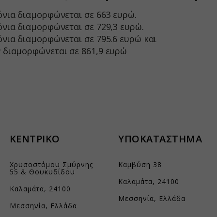
όνια διαμορφώνεται σε 663 ευρώ.
e.aidaform.com
όνια διαμορφώνεται σε 729,3 ευρώ.
is-gr.themebook.cloud
νια διαμορφώνεται σε 795.6 ευρώ και
is.aidaform.com
 διαμορφώνεται σε 861,9 ευρώ
s.gr
.ingest.sentry.io
.kraniotis.gr
aidaform.com
nos.gr
atic.com
ΚΕΝΤΡΙΚΟ
ΥΠΟΚΑΤΑΣΤΗΜΑ
aloniapress.gr
Χρυσοστόμου Σμύρνης
Καμβύση 38
aeusbank.gr
55 & Θουκυδίδου
Καλαμάτα, 24100
Καλαμάτα, 24100
Μεσσηνία, Ελλάδα
Μεσσηνία, Ελλάδα