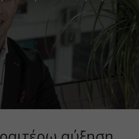
εραιτέρω αύξηση