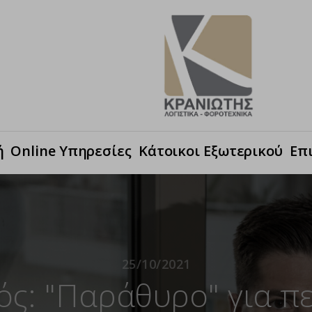
ή
Online Υπηρεσίες
Κάτοικοι Εξωτερικού
Επ
25/10/2021
ός: "Παράθυρο" για π