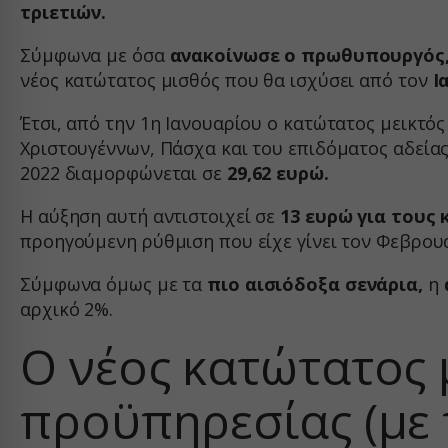
τριετιών.
sbjs_cu
Μέσα
wp-setti
_fbc
Αυτά τ
sbjs_cu
Σύμφωνα με όσα
ανακοίνωσε ο πρωθυπουργός,
wp-setti
ενσωμα
_fbp
νέος κατώτατος μισθός που θα ισχύσει από τον
Ι
sbjs_fir
wp-wpml
connect
sbjs_fir
wp-wpml
Άλλες
Έτσι, από την 1η Ιανουαρίου ο κατώτατος μεικτό
fonts.g
Αυτή η
sbjs_mi
Χριστουγέννων, Πάσχα και του επιδόματος αδεία
services
άλλες 
fonts.g
2022 διαμορφώνεται σε
29,62 ευρώ.
sbjs_se
www.ser
www.fa
sbjs_ud
Η αύξηση αυτή αντιστοιχεί σε
13 ευρώ για τους
www.go
*_curre
region1
προηγούμενη ρύθμιση που είχε γίνει τον Φεβρουά
www.yo
borlabs
static.c
Σύμφωνα όμως με τα
πιο αισιόδοξα σενάρια,
η
chatbas
www.goo
αρχικό 2%.
fileman
www.go
Ο νέος κατώτατος 
yith_w
yith_wr
προϋπηρεσίας (με 
apps.el
embed.