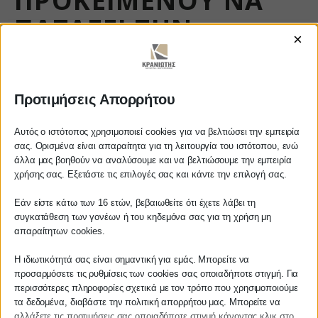
ΠΡΟΚΕΙΜΈΝΟΥ ΝΑ
ΠΑΤΆΞΕΙ ΤΗΝ
×
ΦΟΡΟΔΙΑΦΥΓΉ.
https://www.youtube.com/watch?v=NxvK8fshIdI
Προτιμήσεις Απορρήτου
Αυτός ο ιστότοπος χρησιμοποιεί cookies για να βελτιώσει την εμπειρία
σας. Ορισμένα είναι απαραίτητα για τη λειτουργία του ιστότοπου, ενώ
άλλα μας βοηθούν να αναλύσουμε και να βελτιώσουμε την εμπειρία
ΚΡΑΝΙΩΤΗΣ
Αγαπητέ πελάτη
χρήσης σας. Εξετάστε τις επιλογές σας και κάντε την επιλογή σας.
ΛΟΓΙΣΤΙΚΑ - ΦΟΡΟΤΕΧΝΙΚΑ
Πριν προβείτε σε οποιαδήποτε
Εάν είστε κάτω των 16 ετών, βεβαιωθείτε ότι έχετε λάβει τη
παραγγελία υπηρεσίας από την
συγκατάθεση των γονέων ή του κηδεμόνα σας για τη χρήση μη
ιστοσελίδα μας, παρακαλούμε
απαραίτητων cookies.
Follow us on
επικοινωνήστε μαζί μας είτε
τηλεφωνικά στο
27210 62510-529
, είτε
Η ιδιωτικότητά σας είναι σημαντική για εμάς. Μπορείτε να
προσαρμόσετε τις ρυθμίσεις των cookies σας οποιαδήποτε στιγμή. Για
μέσω email στο
περισσότερες πληροφορίες σχετικά με τον τρόπο που χρησιμοποιούμε
info@services.kraniotis.gr
για να
τα δεδομένα, διαβάστε την πολιτική απορρήτου μας. Μπορείτε να
επιβεβαιώσουμε εάν μπορούμε να
ΚΕΝΤΡΙΚΟ
αλλάξετε τις προτιμήσεις σας οποιαδήποτε στιγμή κάνοντας κλικ στο