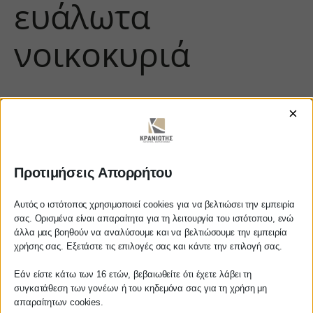
ευάλωτα
νοικοκυριά
×
Προτιμήσεις Απορρήτου
Αυτός ο ιστότοπος χρησιμοποιεί cookies για να βελτιώσει την εμπειρία
σας. Ορισμένα είναι απαραίτητα για τη λειτουργία του ιστότοπου, ενώ
https://www.youtube.com/watch?
άλλα μας βοηθούν να αναλύσουμε και να βελτιώσουμε την εμπειρία
Αγαπητέ πελάτη
v=dGeSCnarV4o
χρήσης σας. Εξετάστε τις επιλογές σας και κάντε την επιλογή σας.
Πριν προβείτε σε οποιαδήποτε
Εάν είστε κάτω των 16 ετών, βεβαιωθείτε ότι έχετε λάβει τη
παραγγελία υπηρεσίας από την
συγκατάθεση των γονέων ή του κηδεμόνα σας για τη χρήση μη
ιστοσελίδα μας, παρακαλούμε
απαραίτητων cookies.