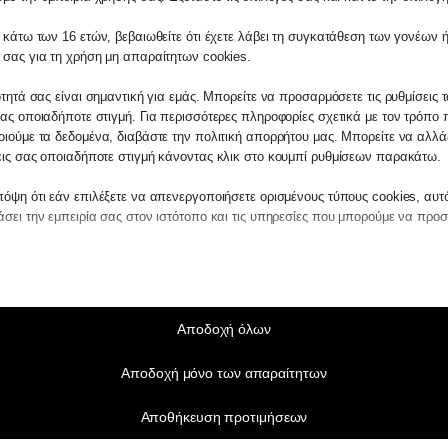
 κάτω των 16 ετών, βεβαιωθείτε ότι έχετε λάβει τη συγκατάθεση των γονέων ή
λάτη
 σας για τη χρήση μη απαραίτητων cookies.
ίτε σε οποιαδήποτε παραγγελία υπηρεσίας
ότητά σας είναι σημαντική για εμάς. Μπορείτε να προσαρμόσετε τις ρυθμίσεις 
μας, παρακαλούμε επικοινωνήστε μαζί μας 
ας οποιαδήποτε στιγμή. Για περισσότερες πληροφορίες σχετικά με τον τρόπο 
 στο
27210 62510-529
, είτε μέσω email στο
ιούμε τα δεδομένα, διαβάστε την πολιτική απορρήτου μας. Μπορείτε να αλλάξ
εις σας οποιαδήποτε στιγμή κάνοντας κλικ στο κουμπί ρυθμίσεων παρακάτω.
es.kraniotis.gr
για να επιβεβαιώσουμε εά
 την υπόθεση σας.
όψη ότι εάν επιλέξετε να απενεργοποιήσετε ορισμένους τύπους cookies, αυτ
σει την εμπειρία σας στον ιστότοπο και τις υπηρεσίες που μπορούμε να προ
η,
Π. & Κ. Κρανιώτης
αίτητα
ραίτητα cookies και υπηρεσίες επιτρέπουν βασικές λειτουργίες και είναι απα
ν ορθή λειτουργία του ιστότοπου. Αυτά τα cookies και υπηρεσίες δεν απαιτούν 
άθεση του χρήστη σύμφωνα με τον GDPR.
Αποδοχή όλων
Εμφάνιση λεπτομερειών
Αποδοχή μόνο των απαραίτητων
τούμενα
e_mid
α cookies και υπηρεσίες είναι απαραίτητα για την ορθή λειτουργία του ιστότο
Αποθήκευση προτιμήσεων
η τους απαιτεί τη συγκατάθεση του χρήστη. Αυτό μπορεί να περιλαμβάνει, αλ
_sid
ίζεται σε: πύλες πληρωμής, υπηρεσίες captcha, ενσωματωμένες υπηρεσίες κ