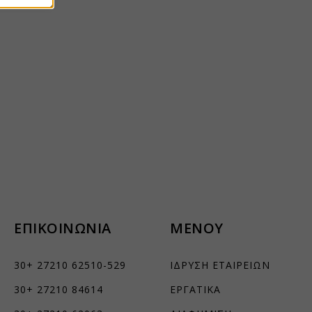
ήσουμε
ν
ορους
ν, όπως
ΕΠΙΚΟΙΝΩΝΙΑ
ΜΕΝΟΥ
30+ 27210 62510-529
ΙΔΡΥΣΗ ΕΤΑΙΡΕΙΩΝ
τουν σε
30+ 27210 84614
ΕΡΓΑΤΙΚΑ