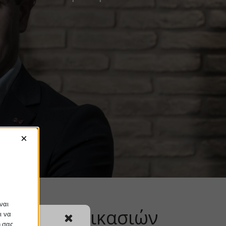
×
ναι
η των διαδικασιών
ι να
ή σας.