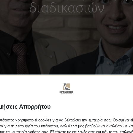
διαδικασιών
μήσεις Απορρήτου
στότοπος χρησιμοποιεί cookies για να βελτιώσει την εμπειρία σας. Ορισμένα εί
πλοποίηση και ψηφιοποίησ
α για τη λειτουργία του ιστότοπου, ενώ άλλα μας βοηθούν να αναλύσουμε κα
με την εμπειρία χρήσης σας. Εξετάστε τις επιλογές σας και κάντε την επιλογ