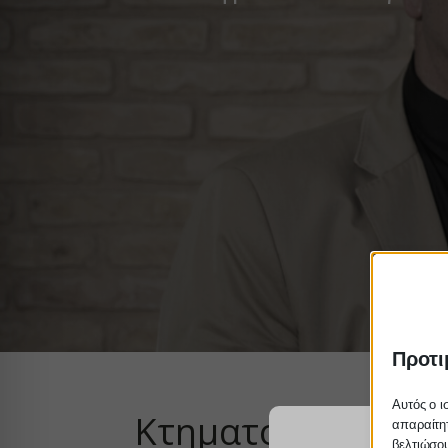
Προτι
Αυτός ο ι
Κτηματολόγιο : Α
απαραίτητ
βελτιώσου