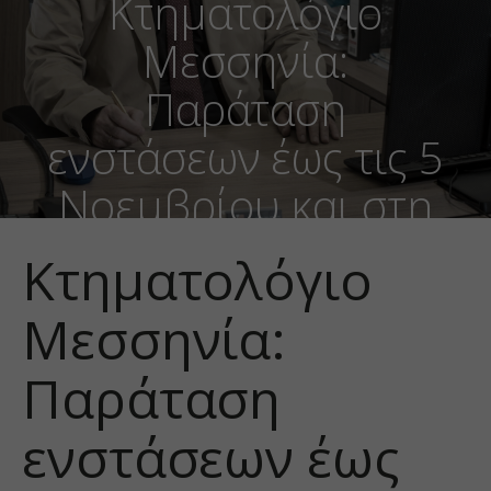
Κτηματολόγιο
Μεσσηνία:
Παράταση
ενστάσεων έως τις 5
Νοεμβρίου και στη
Μεσσηνία εκτός
Κτηματολόγιο
Τριφυλίας
Μεσσηνία:
Παράταση
ενστάσεων έως