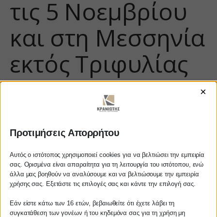
τις 5 Νοεμβρίου
και στη Μεσσηνία
εκτός Τριφυλίας
×
Προτιμήσεις Απορρήτου
Αυτός ο ιστότοπος χρησιμοποιεί cookies για να βελτιώσει την εμπειρία
σας. Ορισμένα είναι απαραίτητα για τη λειτουργία του ιστότοπου, ενώ
άλλα μας βοηθούν να αναλύσουμε και να βελτιώσουμε την εμπειρία
Αγαπητέ πελάτη
https://www.youtube.com/watch?
χρήσης σας. Εξετάστε τις επιλογές σας και κάντε την επιλογή σας.
v=pzJKqyUG-_w
Πριν προβείτε σε οποιαδήποτε
Εάν είστε κάτω των 16 ετών, βεβαιωθείτε ότι έχετε λάβει τη
παραγγελία υπηρεσίας από την
συγκατάθεση των γονέων ή του κηδεμόνα σας για τη χρήση μη