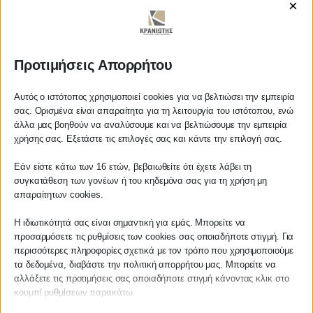
×
https://www.youtube.com/watch?v=-
rRA2pUGUjo&t=1s
Προτιμήσεις Απορρήτου
ΚΡΑΝΙΩΤΗΣ
Αυτός ο ιστότοπος χρησιμοποιεί cookies για να βελτιώσει την εμπειρία
σας. Ορισμένα είναι απαραίτητα για τη λειτουργία του ιστότοπου, ενώ
άλλα μας βοηθούν να αναλύσουμε και να βελτιώσουμε την εμπειρία
ΛΟΓΙΣΤΙΚΑ - ΦΟΡΟΤΕΧΝΙΚΑ
Αγαπητέ πελάτη
χρήσης σας. Εξετάστε τις επιλογές σας και κάντε την επιλογή σας.
Πριν προβείτε σε οποιαδήποτε
Follow us on
Εάν είστε κάτω των 16 ετών, βεβαιωθείτε ότι έχετε λάβει τη
παραγγελία υπηρεσίας από την
συγκατάθεση των γονέων ή του κηδεμόνα σας για τη χρήση μη
ιστοσελίδα μας, παρακαλούμε
απαραίτητων cookies.
επικοινωνήστε μαζί μας είτε
τηλεφωνικά στο
27210 62510-529
, είτε
Η ιδιωτικότητά σας είναι σημαντική για εμάς. Μπορείτε να
προσαρμόσετε τις ρυθμίσεις των cookies σας οποιαδήποτε στιγμή. Για
μέσω email στο
ΚΕΝΤΡΙΚΟ
περισσότερες πληροφορίες σχετικά με τον τρόπο που χρησιμοποιούμε
info@services.kraniotis.gr
για να
τα δεδομένα, διαβάστε την πολιτική απορρήτου μας. Μπορείτε να
επιβεβαιώσουμε εάν μπορούμε να
αλλάξετε τις προτιμήσεις σας οποιαδήποτε στιγμή κάνοντας κλικ στο
Χρυσοστόμου Σμύρνης 55 & Θουκυδίδου
αναλάβουμε την υπόθεση σας.
κουμπί ρυθμίσεων παρακάτω.
Καλαμάτα, 24100