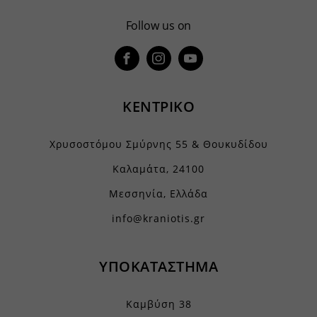
yith_wcms_checkout_form
Follow us on
yith_wrvp_products_list
apps.elfsight.com
embed.aidaform.com
firebase.aidaform.com
ΚΕΝΤΡΙΚΟ
kraniotis-gr.themebook.cloud
kraniotis.aidaform.com
Χρυσοστόμου Σμύρνης 55 & Θουκυδίδου
kraniotis.gr
Καλαμάτα, 24100
o197999.ingest.sentry.io
Μεσσηνία, Ελλάδα
services.kraniotis.gr
info@kraniotis.gr
widget.aidaform.com
www.ethnos.gr
ΥΠΟΚΑΤΑΣΤΗΜΑ
www.gstatic.com
www.kefaloniapress.gr
Καμβύση 38
www.piraeusbank.gr