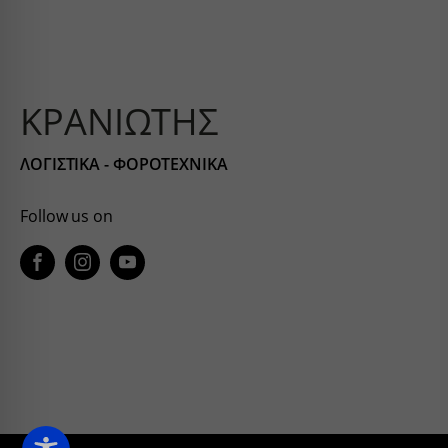
connect
sbjs_fir
wp-wpml
Άλλες
fonts.g
Αυτή η
sbjs_mi
services
άλλες 
fonts.g
sbjs_se
www.ser
ΚΡΑΝΙΩΤΗΣ
www.fa
sbjs_ud
www.go
*_curre
region1
ΛΟΓΙΣΤΙΚΑ - ΦΟΡΟΤΕΧΝΙΚΑ
www.yo
borlabs
static.c
chatbas
www.goo
Follow us on
fileman
www.go
yith_w
yith_wr
apps.el
embed.
firebas
kraniot