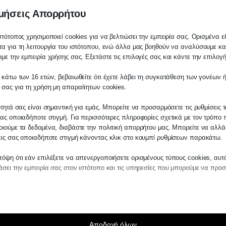
μήσεις Απορρήτου
ϊκά στη στέγη
στότοπος χρησιμοποιεί cookies για να βελτιώσει την εμπειρία σας. Ορισμένα εί
α για τη λειτουργία του ιστότοπου, ενώ άλλα μας βοηθούν να αναλύσουμε κα
με την εμπειρία χρήσης σας. Εξετάστε τις επιλογές σας και κάντε την επιλογ
 κάτω των 16 ετών, βεβαιωθείτε ότι έχετε λάβει τη συγκατάθεση των γονέων ή
λάτη
 σας για τη χρήση μη απαραίτητων cookies.
τε σε οποιαδήποτε παραγγελία υπηρεσίας α
ότητά σας είναι σημαντική για εμάς. Μπορείτε να προσαρμόσετε τις ρυθμίσεις 
μας, παρακαλούμε επικοινωνήστε μαζί μας ε
ας οποιαδήποτε στιγμή. Για περισσότερες πληροφορίες σχετικά με τον τρόπο 
2510-529
, είτε μέσω email στο
ιούμε τα δεδομένα, διαβάστε την πολιτική απορρήτου μας. Μπορείτε να αλλάξ
εις σας οποιαδήποτε στιγμή κάνοντας κλικ στο κουμπί ρυθμίσεων παρακάτω.
es.kraniotis.gr
για να επιβεβαιώσουμε εάν
 την υπόθεση σας.
όψη ότι εάν επιλέξετε να απενεργοποιήσετε ορισμένους τύπους cookies, αυτ
σει την εμπειρία σας στον ιστότοπο και τις υπηρεσίες που μπορούμε να προ
,
Π. & Κ. Κρανιώτης
αίτητα
ραίτητα cookies και υπηρεσίες επιτρέπουν βασικές λειτουργίες και είναι απα
ν ορθή λειτουργία του ιστότοπου. Αυτά τα cookies και υπηρεσίες δεν απαιτούν 
άθεση του χρήστη σύμφωνα με τον GDPR.
Αποδοχή όλων