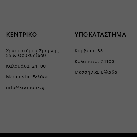
.facebook.net
st_add
_current_language
 υπηρεσίες
oogleapis.com
 κατηγορία περιλαμβάνει όλα τα cookies, τομείς και υπηρεσίες που δεν εμπίπ
grations
.kraniotis.gr
καθορισμένες κατηγορίες ή δεν έχουν κατηγοριοποιηθεί σαφώς.
static.com
ssion
vices.kraniotis.gr
Εμφάνιση λεπτομερειών
ΚΕΝΤΡΙΚΟ
ΥΠΟΚΑΤΑΣΤΗΜΑ
cebook.com
ata
ogle.com
nt_step
.google-analytics.com
Χρυσοστόμου Σμύρνης
Καμβύση 38
utube.com
-cookie
loudflareinsights.com
55 & Θουκυδίδου
Καλαμάτα, 24100
e_anon_id
gle-analytics.com
Καλαμάτα, 24100
Μεσσηνία, Ελλάδα
ager
ogletagmanager.com
Μεσσηνία, Ελλάδα
cms_checkout_form
info@kraniotis.gr
vp_products_list
fsight.com
aidaform.com
e.aidaform.com
is-gr.themebook.cloud