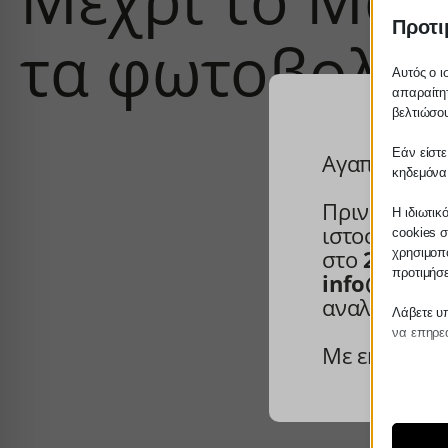
Προτι
τα φωτοβολτα
Αυτός ο ι
απαραίτητ
βελτιώσου
Εάν είστε
Αγαπητέ πε
κηδεμόνα
Πριν προβεί
Η ιδιωτικ
ιστοσελίδα 
cookies σ
στο
27210 6
χρησιμοπο
προτιμήσ
info@servic
αναλάβουμε
Λάβετε υπ
να επηρεά
Με εκτίμηση
Απαρ
Τα απα
για τη
συγκατ