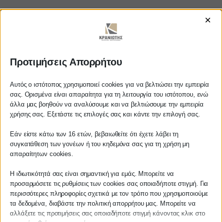
×
https://www.youtube.com/watch?
v=xvsXath3uI8
Προτιμήσεις Απορρήτου
Αυτός ο ιστότοπος χρησιμοποιεί cookies για να βελτιώσει την εμπειρία
σας. Ορισμένα είναι απαραίτητα για τη λειτουργία του ιστότοπου, ενώ
ΚΡΑΝΙΩΤΗΣ
άλλα μας βοηθούν να αναλύσουμε και να βελτιώσουμε την εμπειρία
Αγαπητέ πελάτη
χρήσης σας. Εξετάστε τις επιλογές σας και κάντε την επιλογή σας.
ΛΟΓΙΣΤΙΚΑ - ΦΟΡΟΤΕΧΝΙΚΑ
Πριν προβείτε σε οποιαδήποτε
Εάν είστε κάτω των 16 ετών, βεβαιωθείτε ότι έχετε λάβει τη
παραγγελία υπηρεσίας από την
συγκατάθεση των γονέων ή του κηδεμόνα σας για τη χρήση μη
Follow us on
ιστοσελίδα μας, παρακαλούμε
απαραίτητων cookies.
επικοινωνήστε μαζί μας είτε
τηλεφωνικά στο
27210 62510-529
, είτε
Η ιδιωτικότητά σας είναι σημαντική για εμάς. Μπορείτε να
προσαρμόσετε τις ρυθμίσεις των cookies σας οποιαδήποτε στιγμή. Για
μέσω email στο
περισσότερες πληροφορίες σχετικά με τον τρόπο που χρησιμοποιούμε
info@services.kraniotis.gr
για να
ΚΕΝΤΡΙΚΟ
τα δεδομένα, διαβάστε την πολιτική απορρήτου μας. Μπορείτε να
επιβεβαιώσουμε εάν μπορούμε να
αλλάξετε τις προτιμήσεις σας οποιαδήποτε στιγμή κάνοντας κλικ στο
αναλάβουμε την υπόθεση σας.