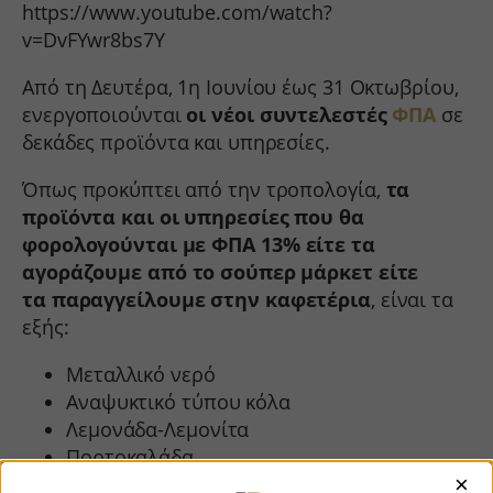
https://www.youtube.com/watch?
v=DvFYwr8bs7Y
Από τη Δευτέρα, 1η Ιουνίου έως 31 Οκτωβρίου,
ενεργοποιούνται
οι νέοι συντελεστές
ΦΠΑ
σε
δεκάδες προϊόντα και υπηρεσίες.
Όπως προκύπτει από την τροπολογία,
τα
προϊόντα και οι υπηρεσίες που θα
φορολογούνται με ΦΠΑ 13%
είτε τα
αγοράζουμε από το σούπερ μάρκετ είτε
τα
παραγγείλουμε στην καφετέρια
, είναι τα
εξής:
Μεταλλικό νερό
Αναψυκτικό τύπου κόλα
Λεμονάδα-Λεμονίτα
Πορτοκαλάδα
×
Βυσσινάδα