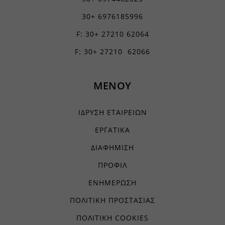
www.googletagmanager.com
chatbase_anon_id
30+ 6976185996
filemanager
F: 30+ 27210 62064
yith_wcms_checkout_form
F: 30+ 27210 62066
yith_wrvp_products_list
apps.elfsight.com
ΜΕΝΟΥ
embed.aidaform.com
firebase.aidaform.com
ΙΔΡΥΣΗ ΕΤΑΙΡΕΙΩΝ
kraniotis-gr.themebook.cloud
ΕΡΓΑΤΙΚΑ
kraniotis.aidaform.com
ΔΙΑΦΗΜΙΣΗ
kraniotis.gr
ΠΡΟΦΙΛ
o197999.ingest.sentry.io
ΕΝΗΜΕΡΩΣΗ
services.kraniotis.gr
ΠΟΛΙΤΙΚΗ ΠΡΟΣΤΑΣΙΑΣ
widget.aidaform.com
www.ethnos.gr
ΠΟΛΙΤΙΚΗ COOKIES