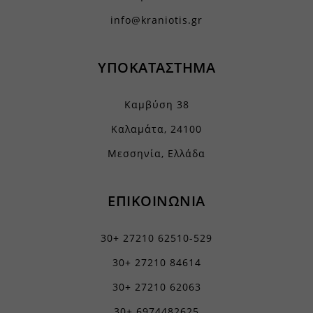
wordpress_logged_in_*
Εμφάνιση λεπτομερειών
info@kraniotis.gr
wordpress_test_cookie
Μάρκετινγκ
_ga
Οι υπηρεσίες μάρκετινγκ χρησιμοποιούνται από διαφημιστές τρίτων
wp_woocommerce_session_*
για να εμφανίζουν εξατομικευμένες διαφημίσεις. Το κάνουν
ΥΠΟΚΑΤΑΣΤΗΜΑ
_ga_*
wp-settings-*
παρακολουθώντας τους επισκέπτες σε διάφορους ιστότοπους.
mp_*_mixpanel
Εμφάνιση λεπτομερειών
wp-settings-time-*
Καμβύση 38
sbjs_current
Μέσα
wp-wpml_current_admin_language_*
_fbc
Αυτά τα cookies και υπηρεσίες είναι απαραίτητα για την εμφάνιση
Καλαμάτα, 24100
sbjs_current_add
wp-wpml_current_language
ορισμένων μέσων, όπως ενσωματωμένα βίντεο, χάρτες, αναρτήσεις
_fbp
Μεσσηνία, Ελλάδα
sbjs_first
στα κοινωνικά δίκτυα κ.λπ.
services.kraniotis.gr
connect.facebook.net
Εμφάνιση λεπτομερειών
sbjs_first_add
www.services.kraniotis.gr
Άλλες υπηρεσίες
ΕΠΙΚΟΙΝΩΝΙΑ
sbjs_migrations
fonts.googleapis.com
Αυτή η κατηγορία περιλαμβάνει όλα τα cookies, τομείς και
sbjs_session
υπηρεσίες που δεν εμπίπτουν σε άλλες καθορισμένες κατηγορίες ή
fonts.gstatic.com
δεν έχουν κατηγοριοποιηθεί σαφώς.
30+ 27210 62510-529
sbjs_udata
www.facebook.com
Εμφάνιση λεπτομερειών
30+ 27210 84614
region1.google-analytics.com
www.google.com
static.cloudflareinsights.com
30+ 27210 62063
*_current_step
www.youtube.com
www.google-analytics.com
30+ 6974482625
borlabs-cookie