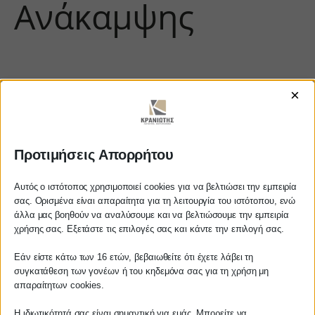
Ανάκαμψης
×
Προτιμήσεις Απορρήτου
https://www.youtube.com/watch?
Αυτός ο ιστότοπος χρησιμοποιεί cookies για να βελτιώσει την εμπειρία
σας. Ορισμένα είναι απαραίτητα για τη λειτουργία του ιστότοπου, ενώ
v=vFpcptfsGeI
άλλα μας βοηθούν να αναλύσουμε και να βελτιώσουμε την εμπειρία
Αγαπητέ πελάτη
χρήσης σας. Εξετάστε τις επιλογές σας και κάντε την επιλογή σας.
Πριν προβείτε σε οποιαδήποτε
Εάν είστε κάτω των 16 ετών, βεβαιωθείτε ότι έχετε λάβει τη
παραγγελία υπηρεσίας από την
ΚΡΑΝΙΩΤΗΣ
συγκατάθεση των γονέων ή του κηδεμόνα σας για τη χρήση μη
ιστοσελίδα μας, παρακαλούμε
απαραίτητων cookies.
επικοινωνήστε μαζί μας είτε
ΛΟΓΙΣΤΙΚΑ - ΦΟΡΟΤΕΧΝΙΚΑ
Η ιδιωτικότητά σας είναι σημαντική για εμάς. Μπορείτε να