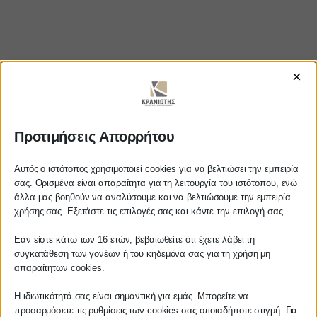
×
Προτιμήσεις Απορρήτου
https://www.youtube.com/watch?
v=id3M6lJCVmM
Αυτός ο ιστότοπος χρησιμοποιεί cookies για να βελτιώσει την εμπειρία
σας. Ορισμένα είναι απαραίτητα για τη λειτουργία του ιστότοπου, ενώ
άλλα μας βοηθούν να αναλύσουμε και να βελτιώσουμε την εμπειρία
Αγαπητέ πελάτη
χρήσης σας. Εξετάστε τις επιλογές σας και κάντε την επιλογή σας.
Πριν προβείτε σε οποιαδήποτε
ΚΡΑΝΙΩΤΗΣ
Εάν είστε κάτω των 16 ετών, βεβαιωθείτε ότι έχετε λάβει τη
παραγγελία υπηρεσίας από την
συγκατάθεση των γονέων ή του κηδεμόνα σας για τη χρήση μη
ιστοσελίδα μας, παρακαλούμε
απαραίτητων cookies.
ΛΟΓΙΣΤΙΚΑ - ΦΟΡΟΤΕΧΝΙΚΑ
επικοινωνήστε μαζί μας είτε
τηλεφωνικά στο
27210 62510-529
, είτε
Η ιδιωτικότητά σας είναι σημαντική για εμάς. Μπορείτε να
Follow us on
προσαρμόσετε τις ρυθμίσεις των cookies σας οποιαδήποτε στιγμή. Για
μέσω email στο